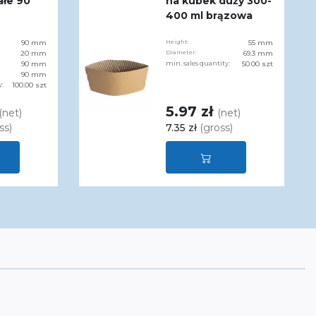
ałe 90
na kubek duży 300-
400 ml brązowa
90 mm
Height:
55 mm
20 mm
Diameter:
69.3 mm
90 mm
min. sales quantity:
50.00 szt
90 mm
y:
100.00 szt
5.97 zł
(net)
(net)
ss)
7.35 zł
(gross)