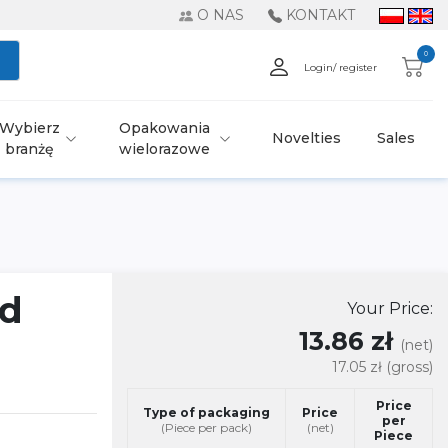
O NAS
KONTAKT
0
Login/ register
Wybierz
Opakowania
Novelties
Sales
branżę
wielorazowe
ed
Your Price:
13.86 zł
(net)
17.05 zł
(gross)
Price
Type of packaging
Price
per
(Piece per pack)
(net)
Piece