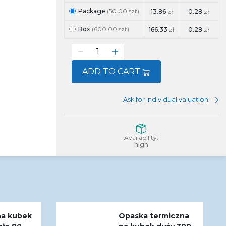
Package
(50.00 szt)
13.86
zł
0.28
zł
Box
(600.00 szt)
166.33
zł
0.28
zł
ADD TO CART
Ask for individual valuation
Availability:
high
na kubek
Opaska termiczna