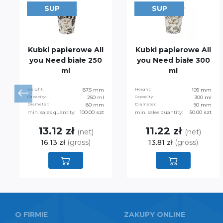
SUP
SUP
Kubki papierowe All
Kubki papierowe All
you Need białe 250
you Need białe 300
ml
ml
Height:
87.5 mm
Height:
105 mm
Capacity:
250 ml
Capacity:
300 ml
Diameter:
80 mm
Diameter:
90 mm
min. sales quantity:
100.00 szt
min. sales quantity:
50.00 szt
13.12 zł
11.22 zł
(net)
(net)
16.13 zł
(gross)
13.81 zł
(gross)
O FIRMIE
ZAKUPY ONLINE