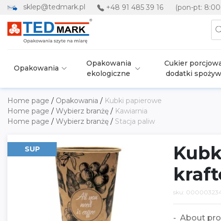
sklep@tedmark.pl
+48 91 485 39 16
(pon-pt: 8:00
Opakowania
Cukier porcjowa
Opakowania
ekologiczne
dodatki spoży
Home page
/
Opakowania
/
Kubki papierowe
Home page
/
Wybierz branżę
/
Kawiarnia
Home page
/
Wybierz branżę
/
Stacja paliw
Kubk
SUP
kraf
sku: 00000323
About pro