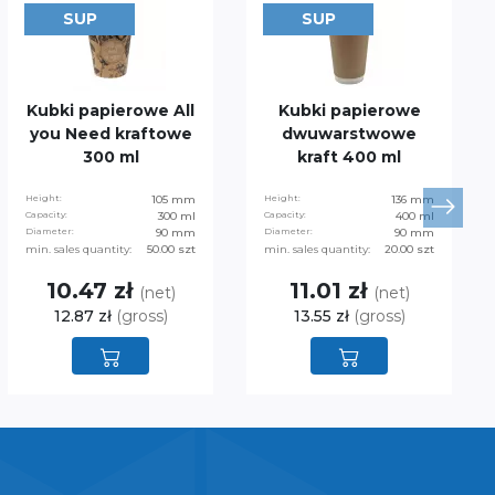
SUP
SUP
Kubki papierowe All
Kubki papierowe
you Need kraftowe
dwuwarstwowe
300 ml
kraft 400 ml
Height:
105 mm
Height:
136 mm
Capacity:
300 ml
Capacity:
400 ml
Diameter:
90 mm
Diameter:
90 mm
min. sales quantity:
50.00 szt
min. sales quantity:
20.00 szt
10.47 zł
11.01 zł
(net)
(net)
12.87 zł
(gross)
13.55 zł
(gross)