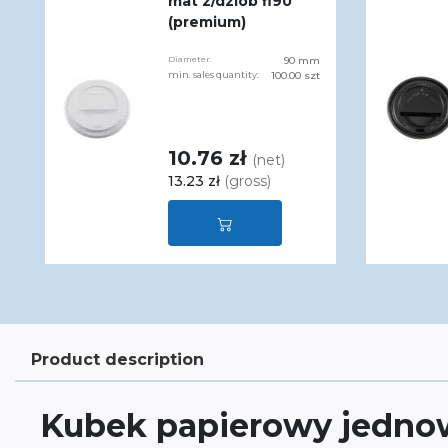
mat z/dziób fi90
(premium)
Diameter:
90 mm
min. sales quantity:
100.00 szt
10.76 zł
(net)
13.23 zł
(gross)
Product description
Kubek papierowy jedn