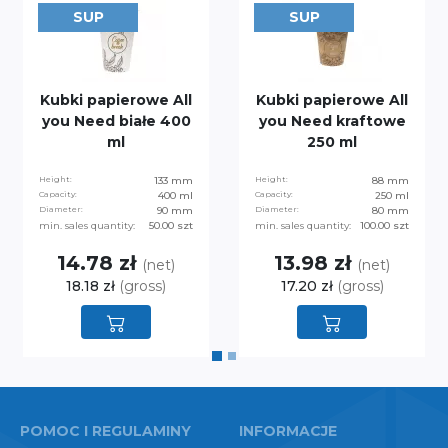
SUP
SUP
Kubki papierowe All
Kubki papierowe All
you Need białe 400
you Need kraftowe
ml
250 ml
Height:
133 mm
Height:
88 mm
Capacity:
400 ml
Capacity:
250 ml
Diameter:
90 mm
Diameter:
80 mm
min. sales quantity:
50.00 szt
min. sales quantity:
100.00 szt
14.78 zł
13.98 zł
(net)
(net)
18.18 zł
(gross)
17.20 zł
(gross)
POMOC I REGULAMINY
INFORMACJE