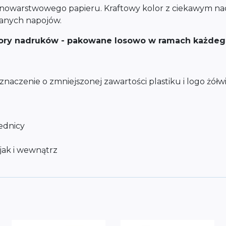
ednowarstwowego papieru. Kraftowy kolor z ciekawym 
wanych napojów.
wzory nadruków - pakowane losowo w ramach każde
aczenie o zmniejszonej zawartości plastiku i logo żółwi
ednicy
jak i wewnątrz