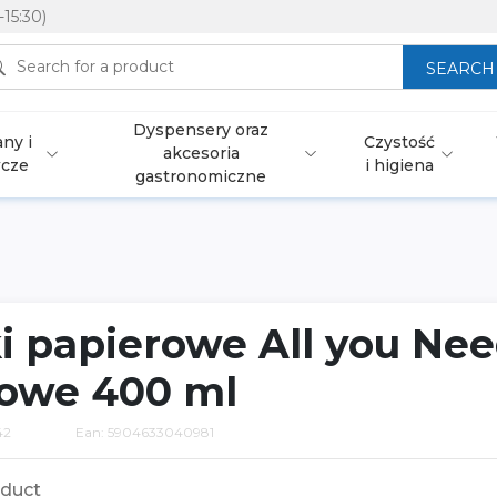
-15:30)
SEARCH
Dyspensery oraz
ny i
Czystość
akcesoria
wcze
i higiena
gastronomiczne
i papierowe All you Ne
towe 400 ml
42
Ean: 5904633040981
duct