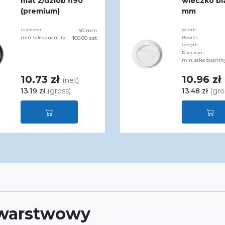
mat z/dziób fi90
wieczko bi
(premium)
mm
Diameter:
90 mm
Width:
min. sales quantity:
100.00 szt
Height:
Length:
Diameter:
min. sales quantit
10.73 zł
10.96 zł
(net)
13.19 zł
(gross)
13.48 zł
(gro
owarstwowy