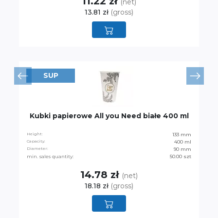
11.22 zł
(net)
13.81 zł
(gross)
SUP
Kubki papierowe All you Need białe 400 ml
Height:
133 mm
Capacity:
400 ml
Diameter:
90 mm
min. sales quantity:
50.00 szt
14.78 zł
(net)
18.18 zł
(gross)