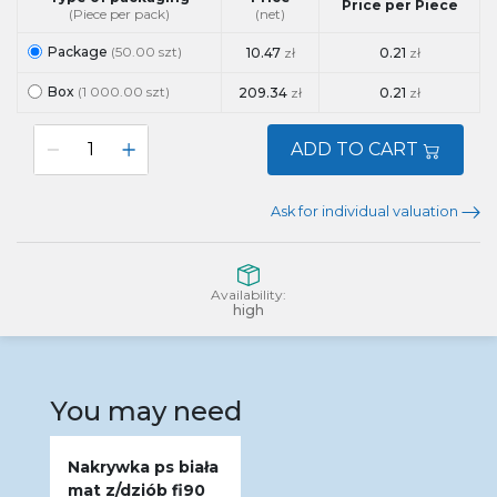
Price per Piece
(Piece per pack)
(net)
Package
(50.00 szt)
10.47
zł
0.21
zł
Box
(1 000.00 szt)
209.34
zł
0.21
zł
ADD TO CART
Ask for individual valuation
Availability:
high
You may need
Nakrywka ps biała
mat z/dziób fi90