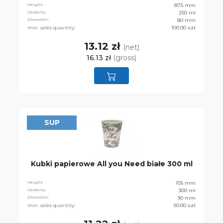
Height:
87.5 mm
Capacity:
250 ml
Diameter:
80 mm
min. sales quantity:
100.00 szt
13.12 zł
(net)
16.13 zł
(gross)
SUP
Kubki papierowe All you Need białe 300 ml
Height:
105 mm
Capacity:
300 ml
Diameter:
90 mm
min. sales quantity:
50.00 szt