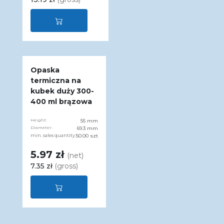
Opaska
termiczna na
kubek duży 300-
400 ml brązowa
Height:
55 mm
Diameter:
69.3 mm
min. sales quantity:
50.00 szt
5.97 zł
(net)
7.35 zł
(gross)