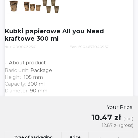
Kubki papierowe All you Need
kraftowe 300 ml
sku: 0000032341
Ean: 5904633040967
About product
Basic unit:
Package
Height:
105 mm
Capacity:
300 ml
Diameter:
90 mm
Your Price:
10.47 zł
(net)
12.87 zł
(gross)
Type of packaging
Price