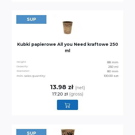
SUP
Kubki papierowe All you Need kraftowe 250
ml
Height:
88 mm
Capacity:
250 ml
Diameter:
80 mm
min. sales quantity:
100.00 szt
13.98 zł
(net)
17.20 zł
(gross)
SUP