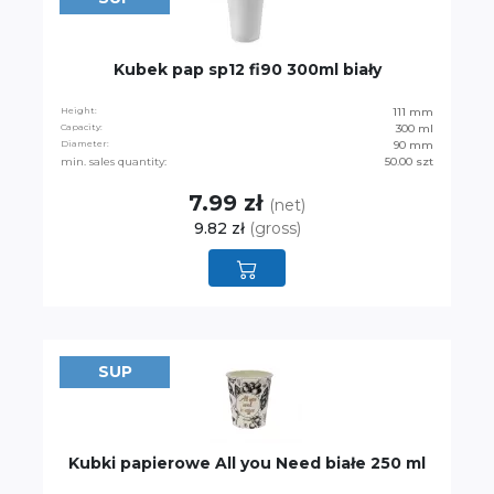
Kubek pap sp12 fi90 300ml biały
Height:
111 mm
Capacity:
300 ml
Diameter:
90 mm
min. sales quantity:
50.00 szt
7.99 zł
(net)
9.82 zł
(gross)
SUP
Kubki papierowe All you Need białe 250 ml