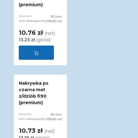
(premium)
Diameter:
90 mm
min. sales quantity:
100.00 szt
10.76 zł
(net)
13.23 zł
(gross)
Nakrywka ps
czarna mat
z/dziób fi90
(premium)
Diameter:
90 mm
min. sales quantity:
100.00 szt
10.73 zł
(net)
13.19 zł
(gross)