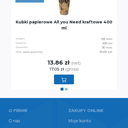
Kubki papierowe All you Need kraftowe 400
ml
Height:
133 mm
Capacity:
400 ml
Diameter:
90 mm
min. sales quantity:
50.00 szt
13.86 zł
(net)
17.05 zł
(gross)
O FIRMIE
ZAKUPY ONLINE
O nas
Moje konto