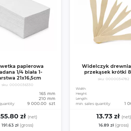
rwetka papierowa
Widelczyk drewnia
adana 1/4 biała 1-
przekąsek krótki 
rstwa 21x16,5cm
sku: 0000034782
sku: 0000036330
Width:
165 mm
Height:
210 mm
Length:
9 000.00 szt
1 0
quantity:
min. sales quantity:
155.80 zł
13.73 zł
(net)
(net)
191.63 zł
(gross)
16.89 zł
(gross)