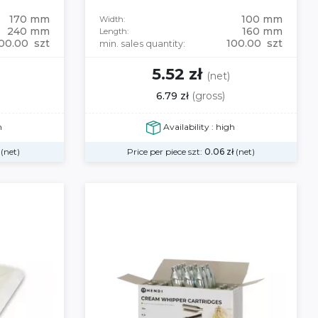
170 mm
100 mm
Width:
240 mm
160 mm
Length:
00.00 szt
100.00 szt
min. sales quantity:
5.52 zł
)
(net)
6.79 zł
(gross)
h
Availability : high
(net)
Price per piece szt:
0.06
zł
(net)