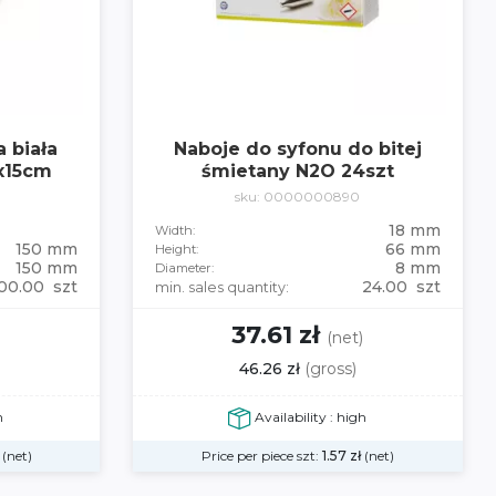
 biała
Naboje do syfonu do bitej
x15cm
śmietany N2O 24szt
sku: 0000000890
18 mm
Width:
150 mm
66 mm
Height:
150 mm
8 mm
Diameter:
00.00 szt
24.00 szt
min. sales quantity:
37.61 zł
(net)
46.26 zł
(gross)
h
Availability : high
(net)
Price per piece szt:
1.57
zł
(net)