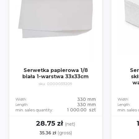
Serwetka papierowa 1/8
Se
biała 1-warstwa 33x33cm
skł
wa
sku: 0000033209
330 mm
Width:
Width:
330 mm
Length:
Length:
1 000.00 szt
min. sales quantity:
min. sales 
28.75 zł
(net)
35.36 zł
(gross)