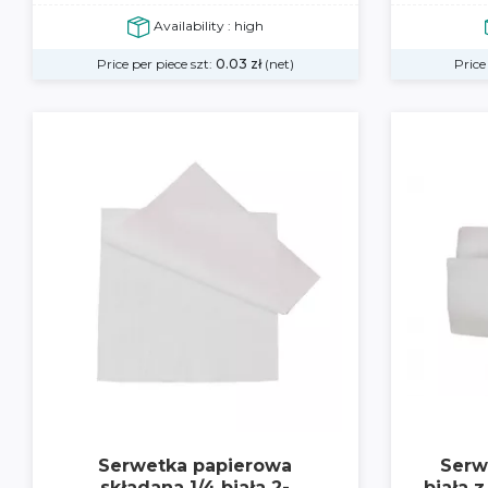
Availability : high
Price per piece szt:
0.03
zł
(net)
Price
Serwetka papierowa
Serw
składana 1/4 biała 2-
biała 