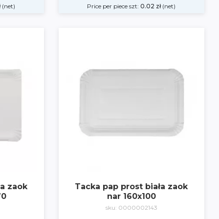
ł
(net)
Price per piece szt:
0.02
zł
(net)
ła zaok
Tacka pap prost biała zaok
70
nar 160x100
sku: 0000002143