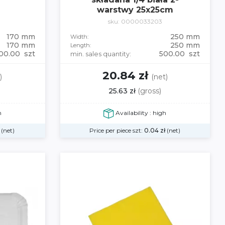
warstwy 25x25cm
sku: 0000033203
170 mm
250 mm
Width:
170 mm
250 mm
Length:
00.00 szt
500.00 szt
min. sales quantity:
20.84 zł
)
(net)
25.63 zł
(gross)
h
Availability : high
(net)
Price per piece szt:
0.04
zł
(net)