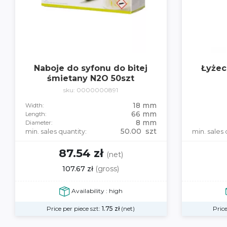
Naboje do syfonu do bitej
Łyżec
śmietany N2O 50szt
sku: 0000000891
18 mm
Width:
66 mm
Length:
8 mm
Diameter:
50.00 szt
min. sales quantity:
min. sales 
87.54 zł
(net)
107.67 zł
(gross)
Availability : high
Price per piece szt:
1.75
zł
(net)
Price