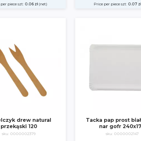
 per piece szt:
0.06
zł
(net)
Price per piece szt:
0.07
z
lczyk drew natural
Tacka pap prost bia
przekąski 120
nar gofr 240x1
sku: 0000002379
sku: 0000002147