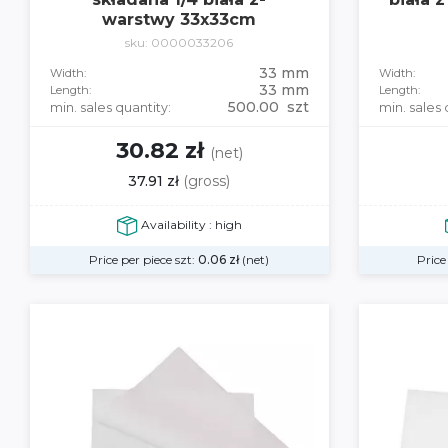
warstwy 33x33cm
sku: 0000033206
33 mm
Width:
Width:
33 mm
Length:
Length:
500.00 szt
min. sales quantity:
min. sales 
30.82 zł
(net)
37.91 zł
(gross)
Availability : high
Price per piece szt:
0.06
zł
(net)
Price