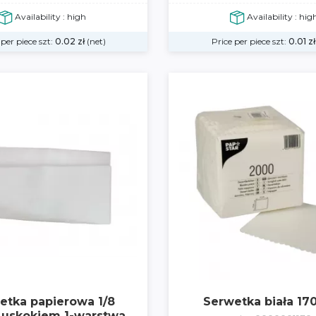
Availability : high
Availability : hig
 per piece szt:
0.02
zł
(net)
Price per piece szt:
0.01
zł
etka papierowa 1/8
Serwetka biała 17
z uskokiem 1-warstwa