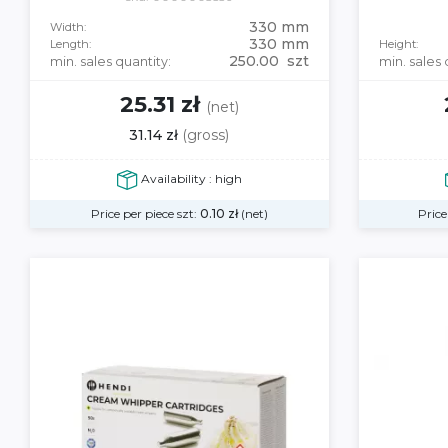
330 mm
Width:
330 mm
Length:
Height:
250.00 szt
min. sales quantity:
min. sales 
25.31 zł
(net)
31.14 zł
(gross)
Availability : high
Price per piece szt:
0.10
zł
(net)
Price