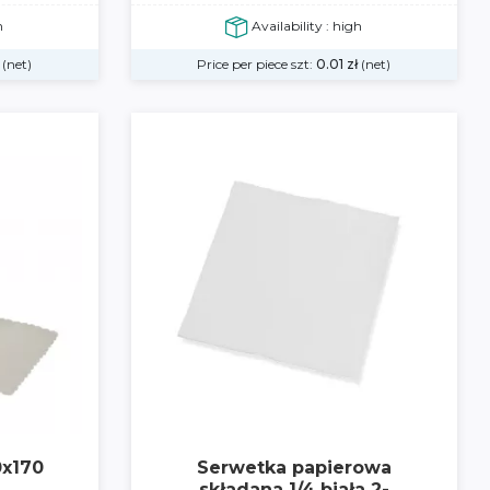
h
Availability : high
(net)
Price per piece szt:
0.01
zł
(net)
0x170
Serwetka papierowa
składana 1/4 biała 2-