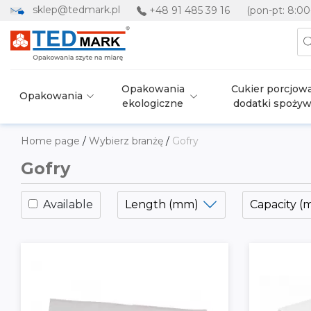
sklep@tedmark.pl
+48 91 485 39 16
(pon-pt: 8:00
Opakowania
Cukier porcjowa
Opakowania
ekologiczne
dodatki spoży
Home page
/
Wybierz branżę
/
Gofry
Gofry
Available
Length (mm)
Capacity (m