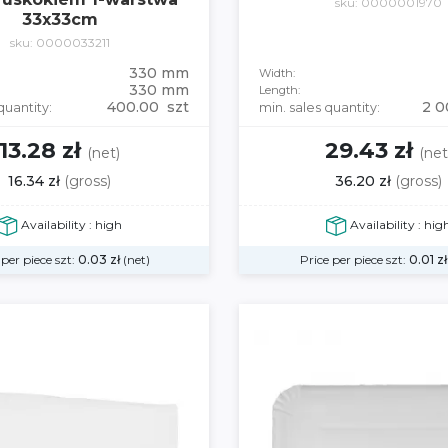
sku: 0000001970
33x33cm
sku: 0000033211
330 mm
Width:
330 mm
Length:
400.00 szt
2 0
quantity:
min. sales quantity:
13.28 zł
29.43 zł
(net)
(net
16.34 zł
(gross)
36.20 zł
(gross)
Availability : high
Availability : hig
 per piece szt:
0.03
zł
(net)
Price per piece szt:
0.01
zł