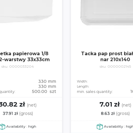
etka papierowa 1/8
Tacka pap prost bia
 2-warstwy 33x33cm
nar 210x140
sku: 0000033204
sku: 0000002145
330 mm
Width:
330 mm
Length:
500.00 szt
1
quantity:
min. sales quantity:
30.82 zł
7.01 zł
(net)
(net)
37.91 zł
(gross)
8.63 zł
(gross)
Availability : high
Availability : hig