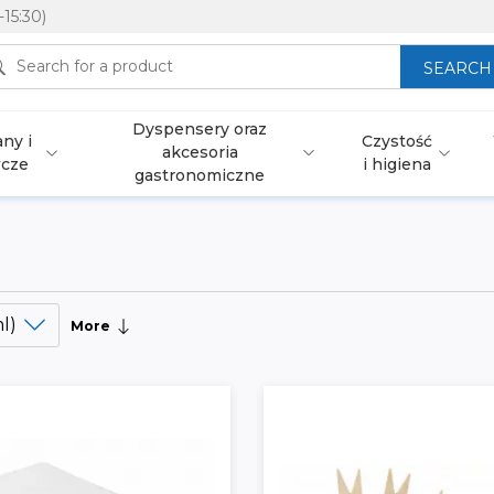
-15:30)
SEARCH
Dyspensery oraz
ny i
Czystość
akcesoria
wcze
i higiena
gastronomiczne
l)
More