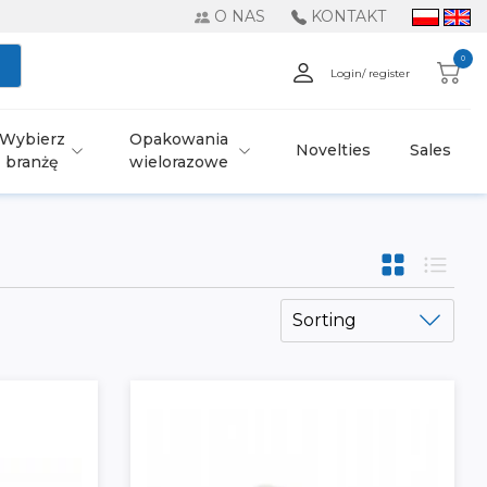
O NAS
KONTAKT
0
Login/ register
Wybierz
Opakowania
Novelties
Sales
branżę
wielorazowe
Sorting