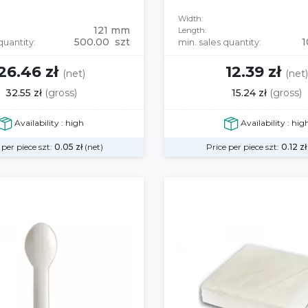
Width:
121 mm
Length:
500.00 szt
1
quantity:
min. sales quantity:
26.46 zł
12.39 zł
(net)
(net
32.55 zł
(gross)
15.24 zł
(gross)
Availability : high
Availability : hig
 per piece szt:
0.05
zł
(net)
Price per piece szt:
0.12
zł