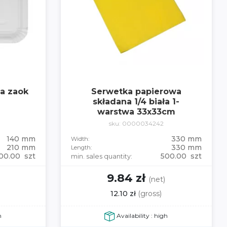
ła zaok
Serwetka papierowa
składana 1/4 biała 1-
warstwa 33x33cm
sku: 0000034242
140 mm
330 mm
Width:
210 mm
330 mm
Length:
00.00 szt
500.00 szt
min. sales quantity:
9.84 zł
(net)
12.10 zł
(gross)
h
Availability : high