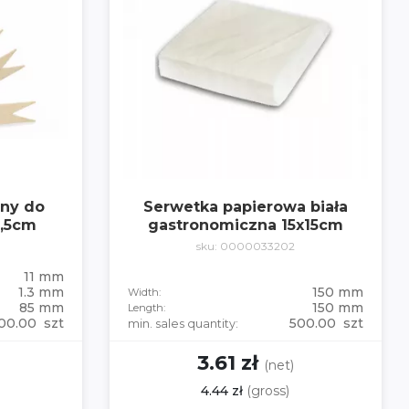
ny do
Serwetka papierowa biała
8,5cm
gastronomiczna 15x15cm
sku: 0000033202
11 mm
1.3 mm
150 mm
Width:
85 mm
150 mm
Length:
00.00 szt
500.00 szt
min. sales quantity:
3.61 zł
(net)
4.44 zł
(gross)