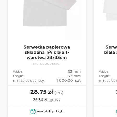
Serwetka papierowa
Serw
składana 1/4 biała 1-
biała
warstwa 33x33cm
sku: 0000033201
33 mm
Width:
Width:
33 mm
Length:
Length:
1 000.00 szt
min. sales quantity:
min. sales 
28.75 zł
(net)
35.36 zł
(gross)
Availability : high