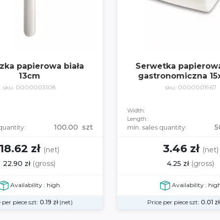
zka papierowa biała
Serwetka papierowa
13cm
gastronomiczna 15
sku: 0000003108
sku: 0000001967
Width:
Length:
100.00 szt
5
quantity:
min. sales quantity:
18.62 zł
3.46 zł
(net)
(net)
22.90 zł
(gross)
4.25 zł
(gross)
Availability : high
Availability : hig
 per piece szt:
0.19
zł
(net)
Price per piece szt:
0.01
zł