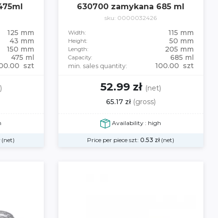
475ml
630700 zamykana 685 ml
sku: 0000032426
125 mm
115 mm
Width:
43 mm
50 mm
Height:
150 mm
205 mm
Length:
475 ml
685 ml
Capacity:
00.00 szt
100.00 szt
min. sales quantity:
52.99 zł
)
(net)
65.17 zł
(gross)
h
Availability : high
(net)
Price per piece szt:
0.53
zł
(net)