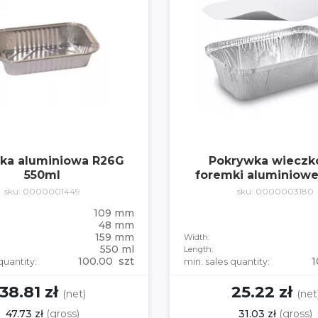
ka aluminiowa R26G
Pokrywka wieczk
550ml
foremki aluminiowe
sku: 0000001449
sku: 0000003180
109 mm
48 mm
159 mm
Width:
550 ml
Length:
100.00 szt
1
quantity:
min. sales quantity:
38.81 zł
25.22 zł
(net)
(net
47.73 zł
(gross)
31.03 zł
(gross)