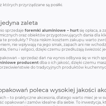
których przyrządzane są posiłki.
jedyna zaleta
nio sprzedaje
foremki aluminiowe – hurt
się opłaca, a 
ronomicznych oraz obiektów przygotowujących dania dla 
a te produkty? Poza niskim kosztem zakupu warto zwró
iem, nie wpływają na jego smak, zapach ani nie wchod
, tlenu i wilgoci, dzięki czemu przedłużają świeżość je
pakowań – sprzedaż dań na wynos odbywa się w nich spra
miniowe producent
dba o ich jakość, dzięki czemu mas
 przeciwieństwie do tradycyjnych produktów kuchennyc
pakowań poleca wysokiej jakości ak
ch – to praktyczne akcesoria, dlatego warto mieć je w
 opakowań i zamów idealne dla siebie. To inwestycja, kt