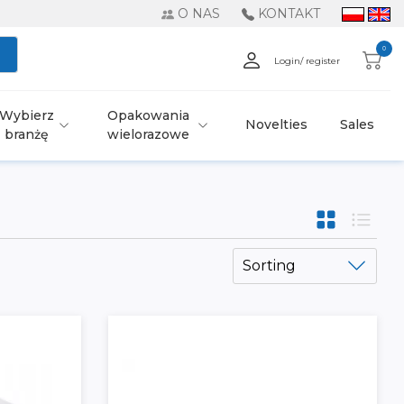
O NAS
KONTAKT
0
Login/ register
Wybierz
Opakowania
Novelties
Sales
branżę
wielorazowe
Sorting