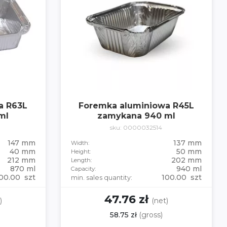
a R63L
Foremka aluminiowa R45L
ml
zamykana 940 ml
sku: 0000032514
147 mm
137 mm
Width:
40 mm
50 mm
Height:
212 mm
202 mm
Length:
870 ml
940 ml
Capacity:
00.00 szt
100.00 szt
min. sales quantity:
47.76 zł
)
(net)
58.75 zł
(gross)