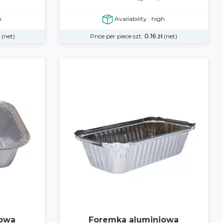
h
Availability : high
(net)
Price per piece szt:
0.16
zł
(net)
iowa
Foremka aluminiowa