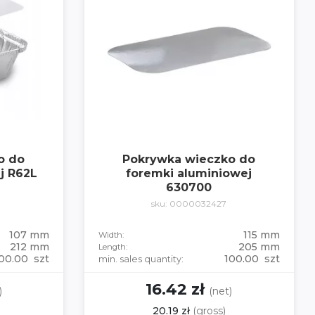
o do
Pokrywka wieczko do
j R62L
foremki aluminiowej
630700
sku: 0000032427
107 mm
115 mm
Width:
212 mm
205 mm
Length:
00.00 szt
100.00 szt
min. sales quantity:
16.42 zł
)
(net)
20.19 zł
(gross)