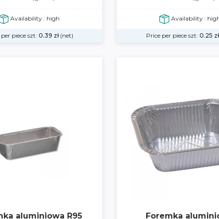
Availability : high
Availability : hig
 per piece szt:
0.39
zł
(net)
Price per piece szt:
0.25
zł
mka aluminiowa R95
Foremka alumin