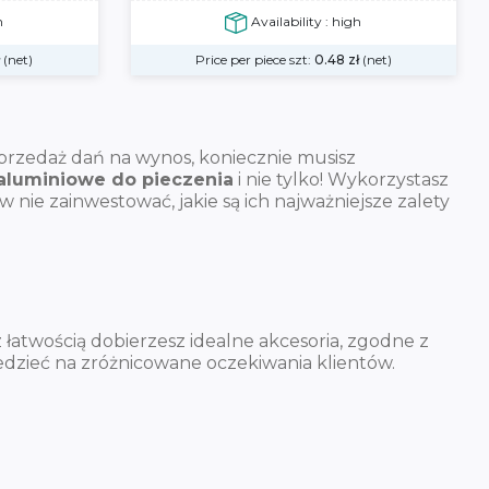
h
Availability : high
(net)
Price per piece szt:
0.48
zł
(net)
 sprzedaż dań na wynos, koniecznie musisz
aluminiowe do pieczenia
i nie tylko! Wykorzystasz
nie zainwestować, jakie są ich najważniejsze zalety
 łatwością dobierzesz idealne akcesoria, zgodne z
edzieć na zróżnicowane oczekiwania klientów.