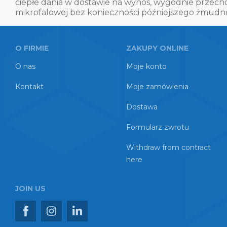
ciepłe dania w dostawie na wynos, wygodnie przec
mikrofalowej bez konieczności późniejszego żmud
O FIRMIE
ZAKUPY ONLINE
O nas
Moje konto
Kontakt
Moje zamówienia
Dostawa
Formularz zwrotu
Withdraw from contract
here
JOIN US