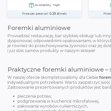
Availability : high
Price per piece szt:
0.25
zł
(net)
Price
Foremki aluminiowe
Prowadzisz restaurację, bar szybkiej obsługi lub in
dysponować odpowiednimi opakowaniami, w których u
je również do przechowywania żywności oraz jej dost
i już dziś zamów produkty w naszym sklepie!
Praktyczne foremki aluminiowe – 
W naszej ofercie skompletowaliśmy dla Ciebie
forem
indywidualnymi potrzebami. Warto zaopatrzyć swój 
Zastosowanie prezentowanych produktów jest bardzo
pieczenia potraw,
podgrzewania w kuchence mikrofalowej,
pakowania wyrobów cukierniczych,