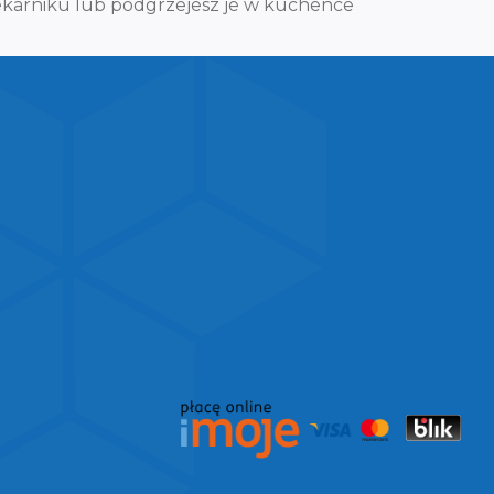
ekarniku lub podgrzejesz je w kuchence