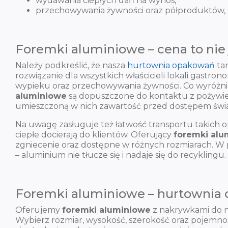
wydawania ciepłych dań na wynos,
przechowywania żywności oraz półproduktów, z 
Foremki aluminiowe – cena to nie 
Należy podkreślić, że nasza
hurtownia opakowań
ta
rozwiązanie dla wszystkich właścicieli lokali gast
wypieku oraz przechowywania żywności. Co wyróżni
aluminiowe
są dopuszczone do kontaktu z pożywien
umieszczoną w nich zawartość przed dostępem światła
Na uwagę zasługuje też łatwość transportu takich o
ciepłe docierają do klientów. Oferujący
foremki alu
zgniecenie oraz dostępne w różnych rozmiarach. W
– aluminium nie tłucze się i nadaje się do recyklingu.
Foremki aluminiowe – hurtownia o
Oferujemy
foremki aluminiowe
z nakrywkami do ni
Wybierz rozmiar, wysokość, szerokość oraz pojemność