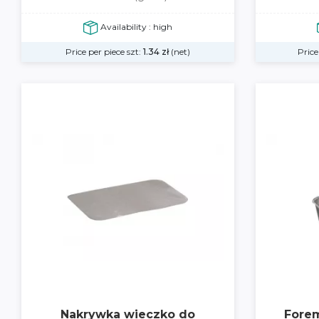
Availability : high
Price per piece szt:
1.34
zł
(net)
Price
Nakrywka wieczko do
Fore