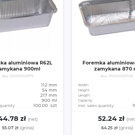
ka aluminiowa R62L
Foremka aluminiow
amykana 900ml
zamykana 870 
sku: 0000003179
sku: 0000032703
112 mm
Width:
54 mm
Height:
217 mm
Length:
900 ml
Capacity:
100.00 szt
1
quantity:
min. sales quantity:
44.78 zł
52.24 zł
(net)
(net
55.07 zł
(gross)
64.25 zł
(gross)