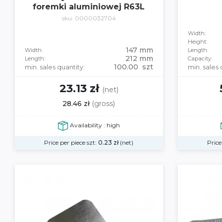
foremki aluminiowej R63L
sku: 0000032704
Width:
Height:
147 mm
Width:
Length:
212 mm
Length:
Capacity:
100.00 szt
min. sales quantity:
min. sales 
23.13 zł
(net)
28.46 zł
(gross)
Availability : high
Price per piece szt:
0.23
zł
(net)
Price