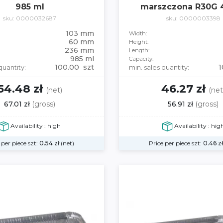
985 ml
marszczona R30G 
sku: 0000032687
sku: 0000003398
103 mm
Width:
60 mm
Height:
236 mm
Length:
985 ml
Capacity:
100.00 szt
1
quantity:
min. sales quantity:
54.48 zł
46.27 zł
(net)
(net
67.01 zł
(gross)
56.91 zł
(gross)
Availability : high
Availability : hig
 per piece szt:
0.54
zł
(net)
Price per piece szt:
0.46
zł