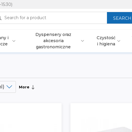
-15:30)
SEARCH
Dyspensery oraz
ny i
Czystość
akcesoria
wcze
i higiena
gastronomiczne
l)
More