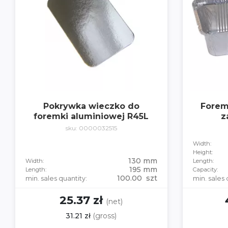
Pokrywka wieczko do
Forem
foremki aluminiowej R45L
z
sku: 0000032515
Width:
Height:
130 mm
Width:
Length:
195 mm
Length:
Capacity:
100.00 szt
min. sales quantity:
min. sales 
25.37 zł
(net)
31.21 zł
(gross)