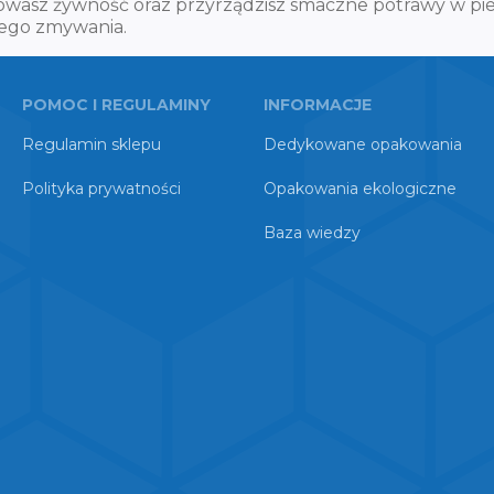
howasz żywność oraz przyrządzisz smaczne potrawy w pi
nego zmywania.
POMOC I REGULAMINY
INFORMACJE
Regulamin sklepu
Dedykowane opakowania
Polityka prywatności
Opakowania ekologiczne
Baza wiedzy