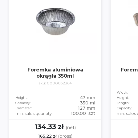
Foremka aluminiowa
Forem
okrągła 350ml
sku: 0000032364
Width:
47 mm
Height:
Height:
350 ml
Capacity:
Length:
127 mm
Diameter:
Capacity:
100.00 szt
min. sales quantity:
min. sales 
134.33 zł
(net)
165.22 zł
(gross)