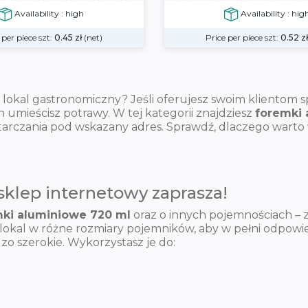
Availability : high
Availability : hig
 per piece szt:
0.45
zł
(net)
Price per piece szt:
0.52
zł
ny lokal gastronomiczny? Jeśli oferujesz swoim klientom
mieścisz potrawy. W tej kategorii znajdziesz
foremki 
arczania pod wskazany adres. Sprawdź, dlaczego warto w 
sklep internetowy zaprasza!
ki aluminiowe 720 ml
oraz o innych pojemnościach – z
lokal w różne rozmiary pojemników, aby w pełni odpowi
 szerokie. Wykorzystasz je do: