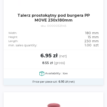
Talerz prostokątny pod burgera PP
MOVE 230x180mm
sku: 0000032945
180 mm
Width:
15 mm
Height:
230 mm
Length:
1.00 szt
min. sales quantity:
6.95 zł
(net)
8.55 zł
(gross)
Availability : low
Price per piece szt:
6.95
zł
(net)