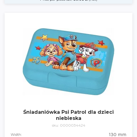
Śniadaniówka Psi Patrol dla dzieci
niebieska
sku: 0000034424
130 mm
Width: