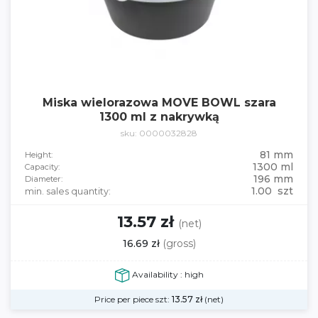
Miska wielorazowa MOVE BOWL szara
1300 ml z nakrywką
sku: 0000032828
81 mm
Height:
1300 ml
Capacity:
196 mm
Diameter:
1.00 szt
min. sales quantity:
13.57 zł
(net)
16.69 zł
(gross)
Availability : high
Price per piece szt:
13.57
zł
(net)