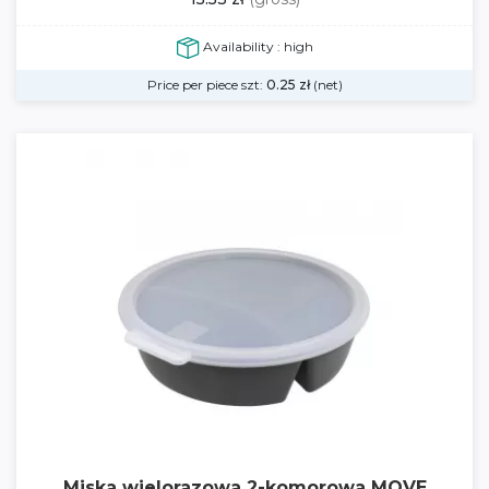
Availability : high
Price per piece szt:
0.25
zł
(net)
Miska wielorazowa 2-komorowa MOVE