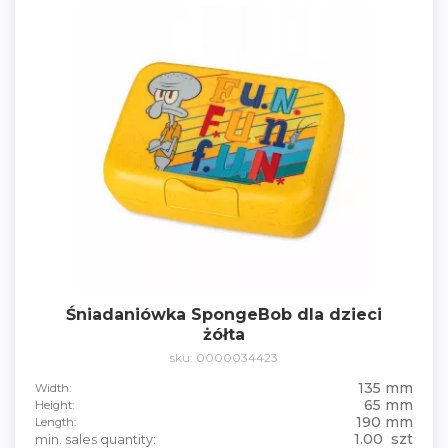
Śniadaniówka SpongeBob dla dzieci
żółta
sku: 0000034423
135 mm
Width:
65 mm
Height:
190 mm
Length:
1.00 szt
min. sales quantity: