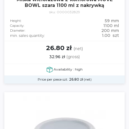
BOWL szara 1100 ml z nakrywką
sku: 0000032829
59 mm
Height:
1100 ml
Capacity:
200 mm
Diameter:
1.00 szt
min. sales quantity:
26.80 zł
(net)
32.96 zł
(gross)
Availability : high
Price per piece szt:
26.80
zł
(net)