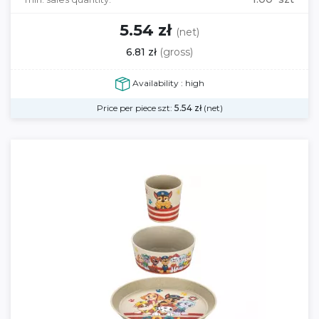
5.54 zł
(net)
6.81 zł
(gross)
Availability : high
Price per piece szt:
5.54
zł
(net)