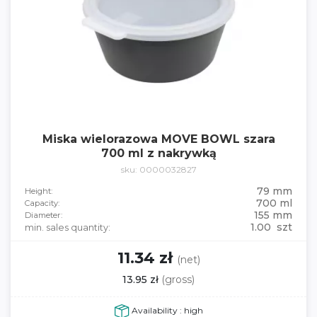
Miska wielorazowa MOVE BOWL szara
700 ml z nakrywką
sku: 0000032827
79 mm
Height:
700 ml
Capacity:
155 mm
Diameter:
1.00 szt
min. sales quantity:
11.34 zł
(net)
13.95 zł
(gross)
Availability : high