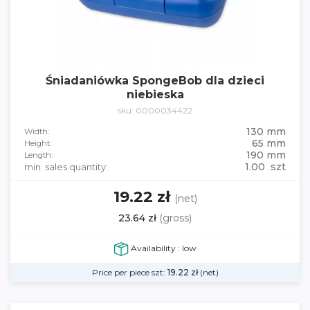
Śniadaniówka SpongeBob dla dzieci
niebieska
sku: 0000034422
130 mm
Width:
65 mm
Height:
190 mm
Length:
1.00 szt
min. sales quantity:
19.22 zł
(net)
23.64 zł
(gross)
Availability : low
Price per piece szt:
19.22
zł
(net)