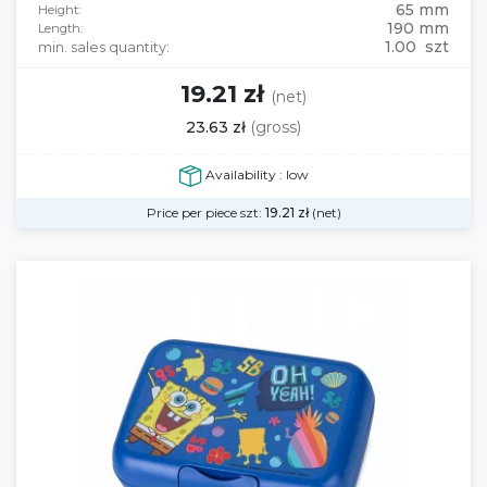
65 mm
Height:
190 mm
Length:
1.00 szt
min. sales quantity:
19.21 zł
(net)
23.63 zł
(gross)
Availability : low
Price per piece szt:
19.21
zł
(net)