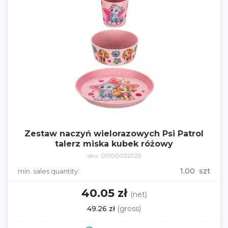
Zestaw naczyń wielorazowych Psi Patrol
talerz miska kubek różowy
sku: 0000032925
1.00 szt
min. sales quantity:
40.05 zł
(net)
49.26 zł
(gross)