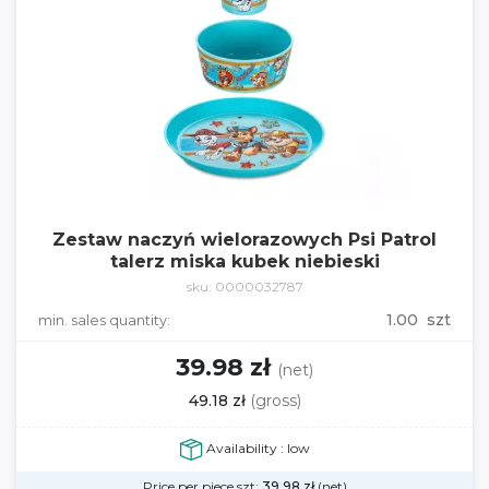
Zestaw naczyń wielorazowych Psi Patrol
talerz miska kubek niebieski
sku: 0000032787
1.00 szt
min. sales quantity:
39.98 zł
(net)
49.18 zł
(gross)
Availability : low
Price per piece szt:
39.98
zł
(net)