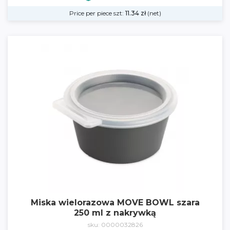
Price per piece szt:
11.34
zł
(net)
Miska wielorazowa MOVE BOWL szara
250 ml z nakrywką
sku: 0000032826