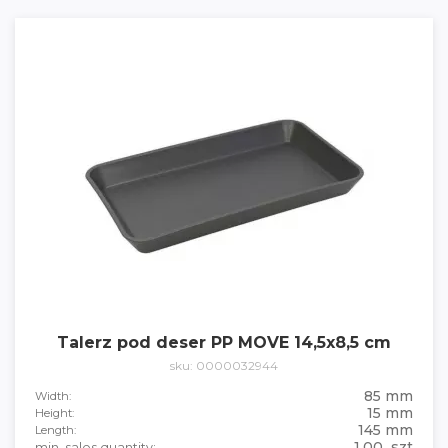
Talerz pod deser PP MOVE 14,5x8,5 cm
sku: 0000032944
85 mm
Width:
15 mm
Height:
145 mm
Length:
1.00 szt
min. sales quantity: