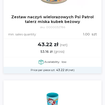
Zestaw naczyń wielorazowych Psi Patrol
talerz miska kubek beżowy
sku: 0000032786
1.00 szt
min. sales quantity:
43.22 zł
(net)
53.16 zł
(gross)
Availability : low
Price per piece szt:
43.22
zł
(net)