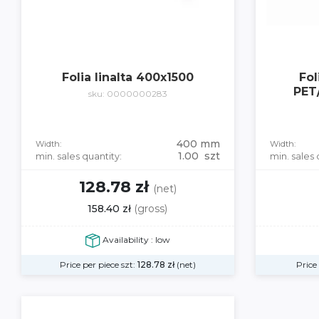
Folia linalta 400x1500
Fol
PET
sku: 0000000283
400 mm
Width:
Width:
1.00 szt
min. sales quantity:
min. sales 
128.78 zł
(net)
158.40 zł
(gross)
Availability : low
Price per piece szt:
128.78
zł
(net)
Price