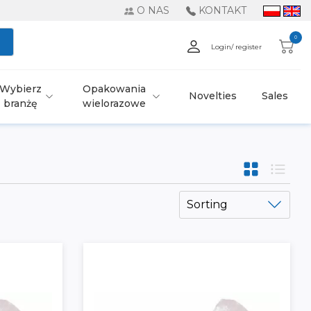
O NAS
KONTAKT
0
Login/ register
Wybierz
Opakowania
Novelties
Sales
branżę
wielorazowe
Sorting