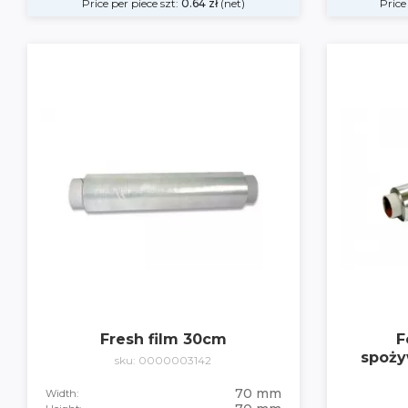
Price per piece szt:
0.64
zł
(net)
Price
Fresh film 30cm
F
spoży
sku: 0000003142
70 mm
Width: