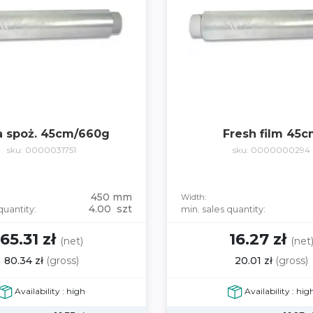
a spoż. 45cm/660g
Fresh film 45
sku: 0000031751
sku: 0000000294
450 mm
Width:
4.00 szt
quantity:
min. sales quantity:
65.31 zł
16.27 zł
(net)
(net
80.34 zł
(gross)
20.01 zł
(gross)
Availability : high
Availability : hig