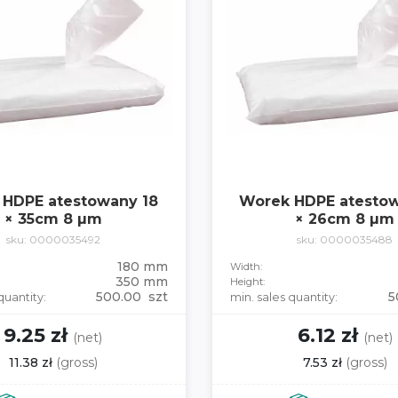
 HDPE atestowany 18
Worek HDPE atestow
× 35cm 8 µm
× 26cm 8 µm
sku: 0000035492
sku: 0000035488
180 mm
Width:
350 mm
Height:
500.00 szt
5
quantity:
min. sales quantity:
9.25 zł
6.12 zł
(net)
(net)
11.38 zł
(gross)
7.53 zł
(gross)