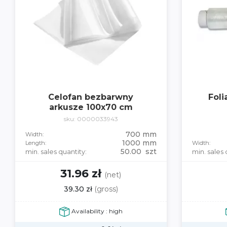
Celofan bezbarwny
Foli
arkusze 100x70 cm
sku: 0000033943
700 mm
Width:
1000 mm
Length:
Width:
50.00 szt
min. sales quantity:
min. sales 
31.96 zł
(net)
39.30 zł
(gross)
Availability : high