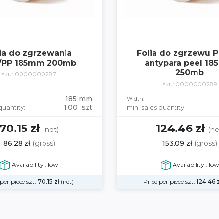
ia do zgrzewania
Folia do zgrzewu 
/PP 185mm 200mb
antypara peel 1
250mb
sku: 0000000287
sku: 0000000289
185 mm
Width:
1.00 szt
quantity:
min. sales quantity:
70.15 zł
124.46 zł
(net)
(ne
86.28 zł
(gross)
153.09 zł
(gross)
Availability : low
Availability : low
 per piece szt:
70.15
zł
(net)
Price per piece szt:
124.46