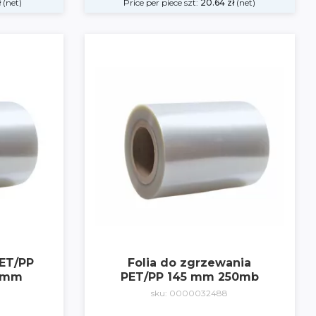
ł
(net)
Price per piece szt:
20.64
zł
(net)
PET/PP
Folia do zgrzewania
85mm
PET/PP 145 mm 250mb
sku: 0000032488