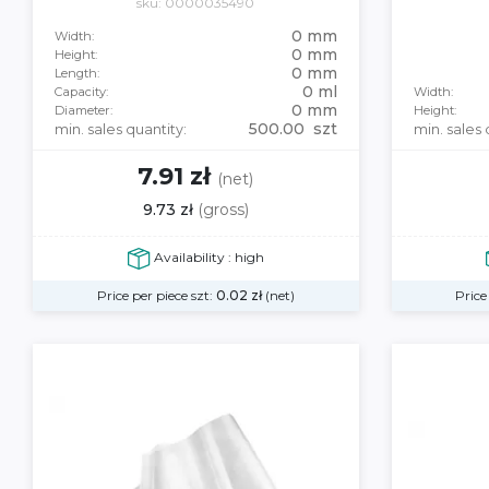
sku: 0000035490
0 mm
Width:
0 mm
Height:
0 mm
Length:
0 ml
Capacity:
Width:
0 mm
Diameter:
Height:
500.00 szt
min. sales quantity:
min. sales 
7.91 zł
(net)
9.73 zł
(gross)
Availability : high
Price per piece szt:
0.02
zł
(net)
Price