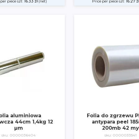
 per piece szt:
16.33
zł
(net)
Price per piece szt:
16.27
z
olia aluminiowa
Folia do zgrzewu 
wcza 44cm 1,4kg 12
antypara peel 1
µm
200mb 42 my
sku: 0000036404
sku: 0000033541