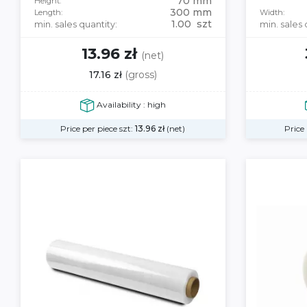
70 mm
Height:
300 mm
Length:
Width:
1.00 szt
min. sales quantity:
min. sales 
13.96 zł
(net)
17.16 zł
(gross)
Availability : high
Price per piece szt:
13.96
zł
(net)
Price 