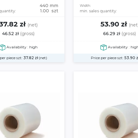
440 mm
Width:
1.00 szt
quantity:
min. sales quantity:
37.82 zł
53.90 zł
(net)
(net
46.52 zł
(gross)
66.29 zł
(gross)
Availability : high
Availability : hig
per piece szt:
37.82
zł
(net)
Price per piece szt:
53.90
z