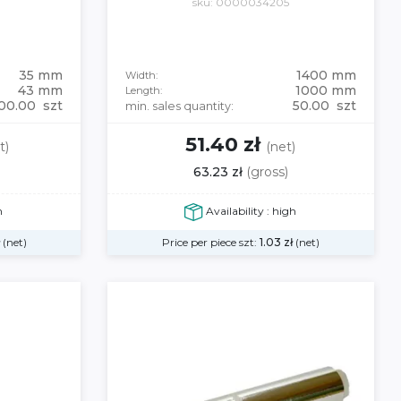
sku: 0000034205
35 mm
1400 mm
Width:
43 mm
1000 mm
Length:
00.00 szt
50.00 szt
min. sales quantity:
51.40 zł
t)
(net)
63.23 zł
(gross)
h
Availability : high
ł
(net)
Price per piece szt:
1.03
zł
(net)