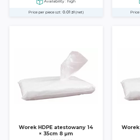
Availability : high
Price per piece szt:
0.01
zł
(net)
Price
Worek HDPE atestowany 14
Worek
× 35cm 8 µm