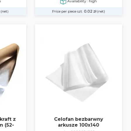
h
Availability : high
(net)
Price per piece szt:
0.02
zł
(net)
raft z
Celofan bezbarwny
m (52-
arkusze 100x140