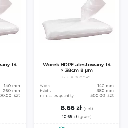
any 14
Worek HDPE atestowany 14
× 38cm 8 µm
sku: 0000035491
140 mm
140 mm
Width:
260 mm
380 mm
Height:
00.00 szt
500.00 szt
min. sales quantity:
8.66 zł
(net)
10.65 zł
(gross)