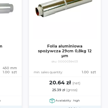
cm
Folia aluminiowa
spożywcza 29cm 0,8kg 12
µm
sku: 0000036403
450 mm
1.00 szt
1.00 szt
min. sales quantity:
20.64 zł
)
(net)
25.39 zł
(gross)
h
Availability : high