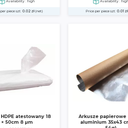
Availability : high
Availability : hig
 per piece szt:
0.02
zł
(net)
Price per piece szt:
0.01
zł
 HDPE atestowany 18
Arkusze papierowe k
× 50cm 8 µm
aluminium 35x43 c
54g)