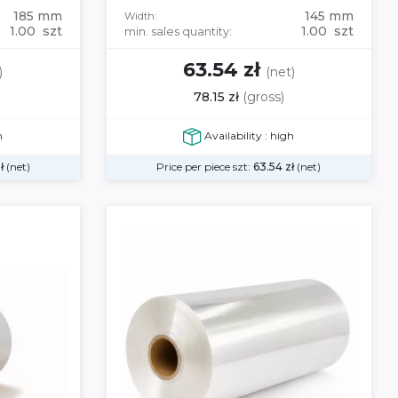
185 mm
145 mm
Width:
1.00 szt
1.00 szt
min. sales quantity:
63.54 zł
)
(net)
78.15 zł
(gross)
h
Availability : high
ł
(net)
Price per piece szt:
63.54
zł
(net)