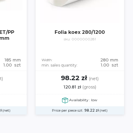
PET/PP
Folia koex 280/1200
85mm
sku: 0000000281
185 mm
280 mm
Width:
1.00 szt
1.00 szt
min. sales quantity:
98.22 zł
t)
(net)
120.81 zł
(gross)
Availability : low
zł
(net)
Price per piece szt:
98.22
zł
(net)