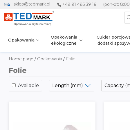
sklep@tedmark.pl
+48 91 485 39 16
(pon-pt: 8:00
Opakowania
Cukier porcjowa
Opakowania
ekologiczne
dodatki spoży
Home page
/
Opakowania
/
Folie
Folie
Available
Length (mm)
Capacity (m