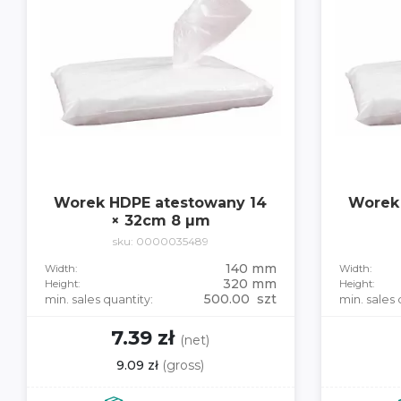
Worek HDPE atestowany 14
Worek
× 32cm 8 µm
sku: 0000035489
140 mm
Width:
Width:
320 mm
Height:
Height:
500.00 szt
min. sales quantity:
min. sales 
7.39 zł
(net)
9.09 zł
(gross)