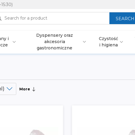
-15:30)
SEARCH
Dyspensery oraz
ny i
Czystość
akcesoria
wcze
i higiena
gastronomiczne
l)
More