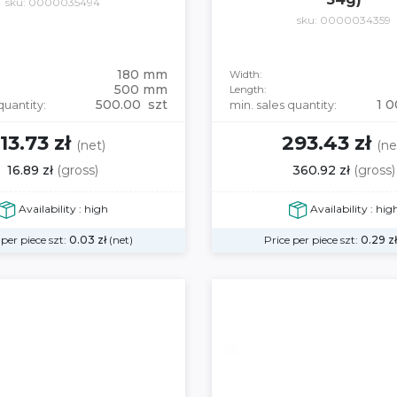
sku: 0000035494
sku: 0000034359
180 mm
Width:
500 mm
Length:
500.00 szt
1 0
quantity:
min. sales quantity:
13.73 zł
293.43 zł
(net)
(ne
16.89 zł
(gross)
360.92 zł
(gross)
Availability : high
Availability : hig
 per piece szt:
0.03
zł
(net)
Price per piece szt:
0.29
z