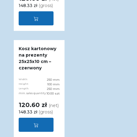
148.33 zł
(gross)
Kosz kartonowy
na prezenty
25x25x10 cm –
czerwony
Width:
250 mm
Height:
100 mm
Length:
250 mm
min. sales quantity:
10.00 szt
120.60 zł
(net)
148.33 zł
(gross)