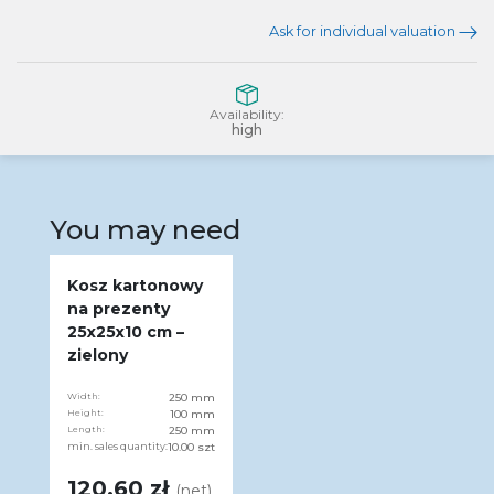
Ask for individual valuation
Availability:
high
You may need
Kosz kartonowy
na prezenty
25x25x10 cm –
zielony
Width:
250 mm
Height:
100 mm
Length:
250 mm
min. sales quantity:
10.00 szt
120.60 zł
(net)