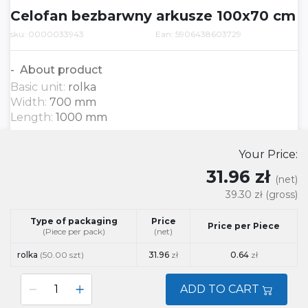
Celofan bezbarwny arkusze 100x70 cm
sku: 0000033943
Ean: 5906438603729
About product
Basic unit:
rolka
Width:
700 mm
Length:
1000 mm
Your Price:
31.96 zł
(net)
39.30 zł
(gross)
Type of packaging
Price
Price per Piece
(Piece per pack)
(net)
rolka
(50.00 szt)
31.96
zł
0.64
zł
ADD TO CART