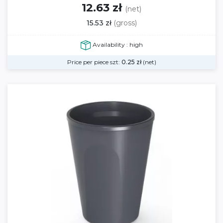
12.63 zł
(net)
15.53 zł
(gross)
Availability : high
Price per piece szt:
0.25
zł
(net)