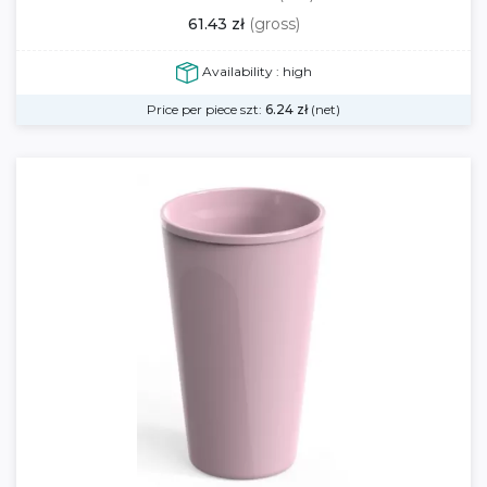
61.43 zł
(gross)
Availability : high
Price per piece szt:
6.24
zł
(net)