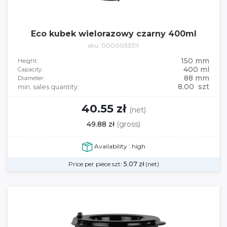
Eco kubek wielorazowy czarny 400ml
sku: 0000033311
150 mm
Height:
400 ml
Capacity:
88 mm
Diameter:
8.00 szt
min. sales quantity:
40.55 zł
(net)
49.88 zł
(gross)
Availability : high
Price per piece szt:
5.07
zł
(net)