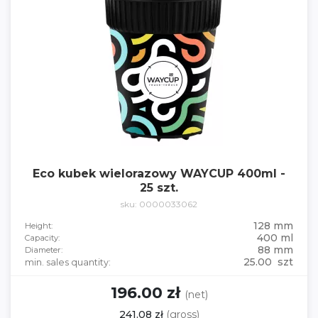
Eco kubek wielorazowy WAYCUP 400ml -
25 szt.
sku: 0000033062
128 mm
Height:
400 ml
Capacity:
88 mm
Diameter:
25.00 szt
min. sales quantity:
196.00 zł
(net)
241.08 zł
(gross)