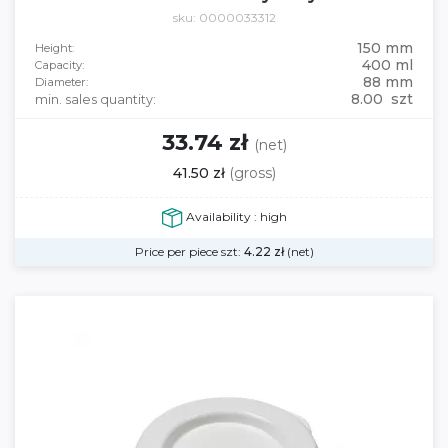
sku: 0000033312
150 mm
Height:
400 ml
Capacity:
88 mm
Diameter:
8.00 szt
min. sales quantity:
33.74 zł
(net)
41.50 zł
(gross)
Availability : high
Price per piece szt:
4.22
zł
(net)