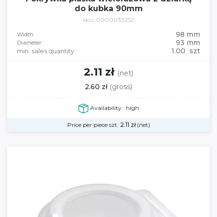
do kubka 90mm
sku: 0000033252
98 mm
Width:
93 mm
Diameter:
1.00 szt
min. sales quantity:
2.11 zł
(net)
2.60 zł
(gross)
Availability : high
Price per piece szt:
2.11
zł
(net)