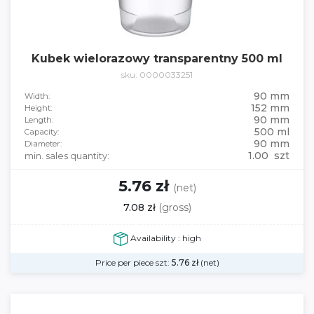
Kubek wielorazowy transparentny 500 ml
sku: 0000033251
90 mm
Width:
152 mm
Height:
90 mm
Length:
500 ml
Capacity:
90 mm
Diameter:
1.00 szt
min. sales quantity:
5.76 zł
(net)
7.08 zł
(gross)
Availability : high
Price per piece szt:
5.76
zł
(net)