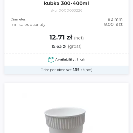
kubka 300-400ml
sku: 0000033226
92 mm
Diameter:
8.00 szt
min. sales quantity:
12.71 zł
(net)
15.63 zł
(gross)
Availability : high
Price per piece szt:
1.59
zł
(net)