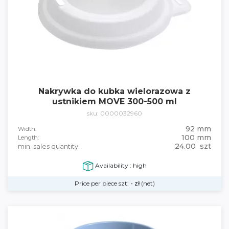
Nakrywka do kubka wielorazowa z
ustnikiem MOVE 300-500 ml
sku: 0000032960
92 mm
Width:
100 mm
Length:
24.00 szt
min. sales quantity:
Availability : high
Price per piece szt:
-
zł
(net)