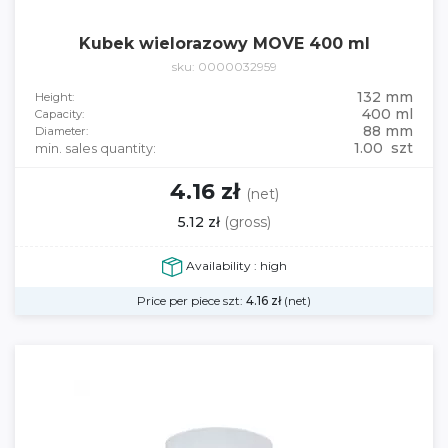
Kubek wielorazowy MOVE 400 ml
sku: 0000032959
132 mm
Height:
400 ml
Capacity:
88 mm
Diameter:
1.00 szt
min. sales quantity:
4.16 zł
(net)
5.12 zł
(gross)
Availability : high
Price per piece szt:
4.16
zł
(net)