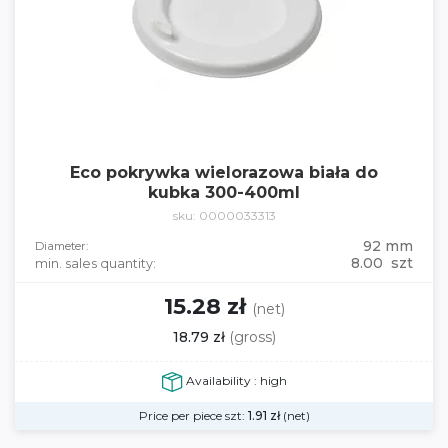
Eco pokrywka wielorazowa biała do
kubka 300-400ml
sku: 0000033313
92 mm
Diameter:
8.00 szt
min. sales quantity:
15.28 zł
(net)
18.79 zł
(gross)
Availability : high
Price per piece szt:
1.91
zł
(net)