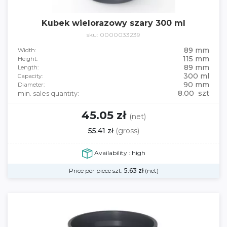
Kubek wielorazowy szary 300 ml
sku: 0000033239
89 mm
Width:
115 mm
Height:
89 mm
Length:
300 ml
Capacity:
90 mm
Diameter:
8.00 szt
min. sales quantity:
45.05 zł
(net)
55.41 zł
(gross)
Availability : high
Price per piece szt:
5.63
zł
(net)