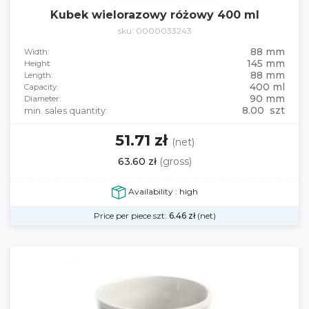
Kubek wielorazowy różowy 400 ml
sku: 0000033243
88 mm
Width:
145 mm
Height:
88 mm
Length:
400 ml
Capacity:
90 mm
Diameter:
8.00 szt
min. sales quantity:
51.71 zł
(net)
63.60 zł
(gross)
Availability : high
Price per piece szt:
6.46
zł
(net)