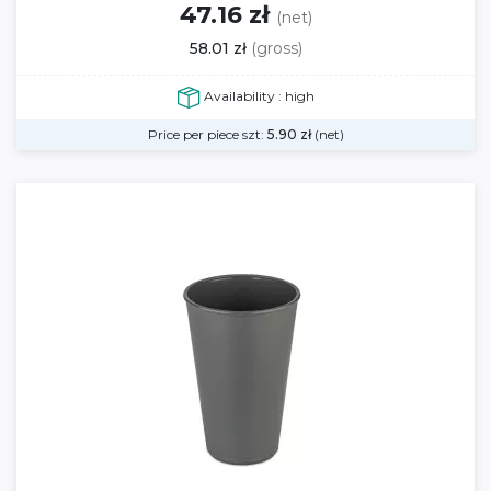
47.16 zł
(net)
58.01 zł
(gross)
Availability : high
Price per piece szt:
5.90
zł
(net)