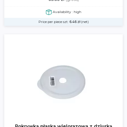
Availability : high
Price per piece szt:
6.46
zł
(net)
Pokrywka płaska wielorazowa z dziurką