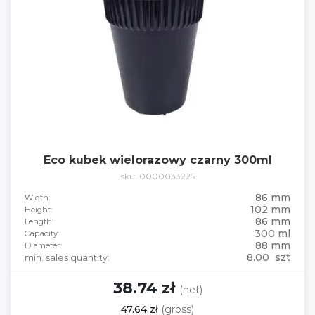
Eco kubek wielorazowy czarny 300ml
sku: 0000033225
86 mm
Width:
102 mm
Height:
86 mm
Length:
300 ml
Capacity:
88 mm
Diameter:
8.00 szt
min. sales quantity:
38.74 zł
(net)
47.64 zł
(gross)