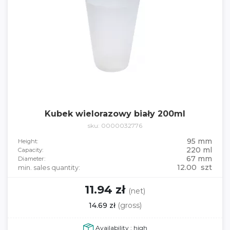
Kubek wielorazowy biały 200ml
sku: 0000032776
95 mm
Height:
220 ml
Capacity:
67 mm
Diameter:
12.00 szt
min. sales quantity:
11.94 zł
(net)
14.69 zł
(gross)
Availability : high