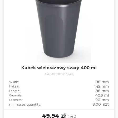
Kubek wielorazowy szary 400 ml
sku: 0000033242
88 mm
Width:
145 mm
Height:
88 mm
Length:
400 ml
Capacity:
90 mm
Diameter:
8.00 szt
min. sales quantity:
49.94 zł
(net)