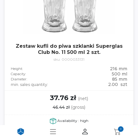
Zestaw kufli do piwa szklanki Superglas
Club No. 11 500 ml 2 szt.
sku: 0000033131
216 mm
Height:
500 ml
Capacity:
85 mm
Diameter:
2.00 szt
min. sales quantity:
37.76 zł
(net)
46.44 zł
(gross)
Availability : high
0
Price per piece szt:
18.88
zł
(net)