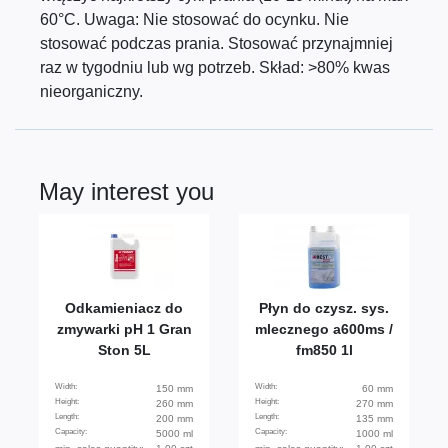
60°C. Uwaga: Nie stosować do ocynku. Nie
stosować podczas prania. Stosować przynajmniej
raz w tygodniu lub wg potrzeb. Skład: >80% kwas
nieorganiczny.
May interest you
Odkamieniacz do
Płyn do czysz. sys.
zmywarki pH 1 Gran
mlecznego a600ms /
Ston 5L
fm850 1l
Width:
Width:
150 mm
60 mm
Height:
Height:
260 mm
270 mm
Length:
Length:
200 mm
135 mm
Capacity:
Capacity:
5000 ml
1000 ml