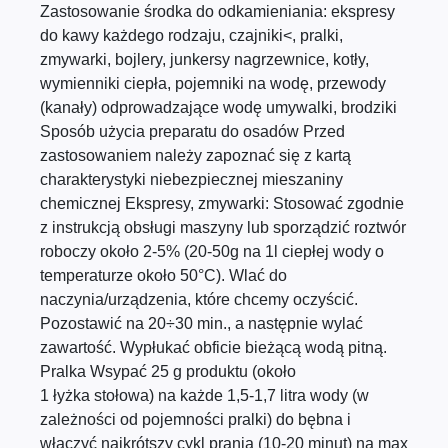
Zastosowanie środka do odkamieniania: ekspresy
do kawy każdego rodzaju, czajniki<, pralki,
zmywarki, bojlery, junkersy nagrzewnice, kotły,
wymienniki ciepła, pojemniki na wodę, przewody
(kanały) odprowadzające wodę umywalki, brodziki
Sposób użycia preparatu do osadów Przed
zastosowaniem należy zapoznać się z kartą
charakterystyki niebezpiecznej mieszaniny
chemicznej Ekspresy, zmywarki: Stosować zgodnie
z instrukcją obsługi maszyny lub sporządzić roztwór
roboczy około 2-5% (20-50g na 1l ciepłej wody o
temperaturze około 50°C). Wlać do
naczynia/urządzenia, które chcemy oczyścić.
Pozostawić na 20÷30 min., a następnie wylać
zawartość. Wypłukać obficie bieżącą wodą pitną.
Pralka Wsypać 25 g produktu (około
1 łyżka stołowa) na każde 1,5-1,7 litra wody (w
zależności od pojemności pralki) do bębna i
włączyć najkrótszy cykl prania (10-20 minut) na max