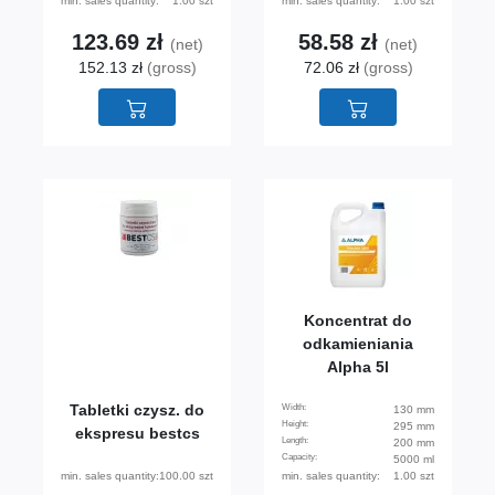
min. sales quantity:
1.00 szt
min. sales quantity:
1.00 szt
123.69 zł
58.58 zł
(net)
(net)
152.13 zł
(gross)
72.06 zł
(gross)
Koncentrat do
odkamieniania
Alpha 5l
Tabletki czysz. do
Width:
130 mm
Height:
295 mm
ekspresu bestcs
Length:
200 mm
Capacity:
5000 ml
min. sales quantity:
100.00 szt
min. sales quantity:
1.00 szt