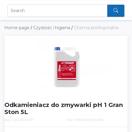
Home page
/
Czystość i higiena
/
Chemia profesjonalna
Odkamieniacz do zmywarki pH 1 Gran
Ston 5L
sku: 0000001171
Ean: 5900929201050