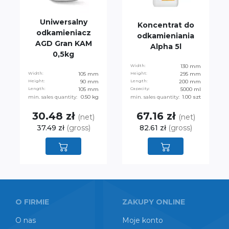
Uniwersalny
Koncentrat do
odkamieniacz
odkamieniania
AGD Gran KAM
Alpha 5l
0,5kg
Width:
130 mm
Width:
105 mm
Height:
295 mm
Height:
90 mm
Length:
200 mm
Length:
105 mm
Capacity:
5000 ml
min. sales quantity:
0.50 kg
min. sales quantity:
1.00 szt
30.48 zł
67.16 zł
(net)
(net)
37.49 zł
(gross)
82.61 zł
(gross)
O FIRMIE
ZAKUPY ONLINE
O nas
Moje konto