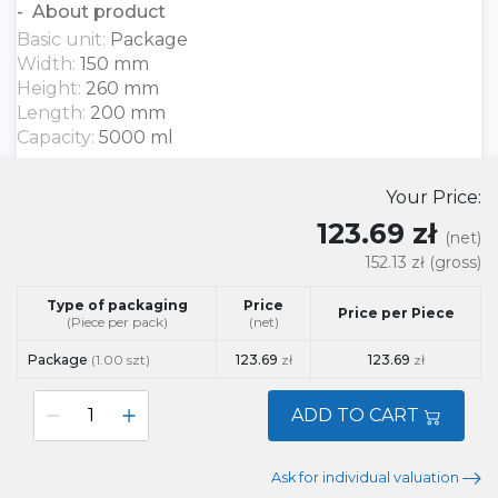
About product
Basic unit:
Package
Width:
150 mm
Height:
260 mm
Length:
200 mm
Capacity:
5000 ml
Your Price:
123.69 zł
(net)
152.13 zł
(gross)
Type of packaging
Price
Price per Piece
(Piece per pack)
(net)
Package
(1.00 szt)
123.69
zł
123.69
zł
ADD TO CART
Ask for individual valuation