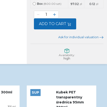
Box
(800.00 szt)
97.02
zł
0.12
zł
ADD TO CART
Ask for individual valuation
Availability:
high
 300ml
Kubek PET
SUP
transparentny
średnica 95mm
300 ml