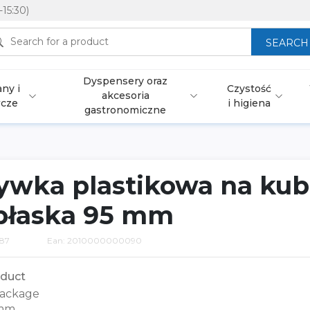
-15:30)
SEARCH
Dyspensery oraz
ny i
Czystość
akcesoria
wcze
i higiena
gastronomiczne
ywka plastikowa na ku
płaska 95 mm
87
Ean: 2010000000090
duct
ackage
mm