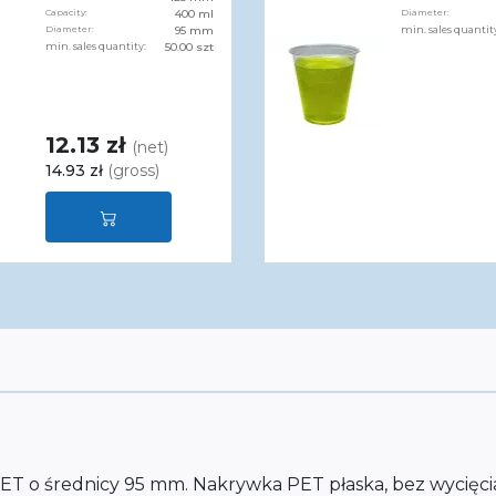
Capacity:
400 ml
Diameter:
Diameter:
95 mm
min. sales quantit
min. sales quantity:
50.00 szt
12.13 zł
(net)
14.93 zł
(gross)
ET o średnicy 95 mm. Nakrywka PET płaska, bez wycięcia