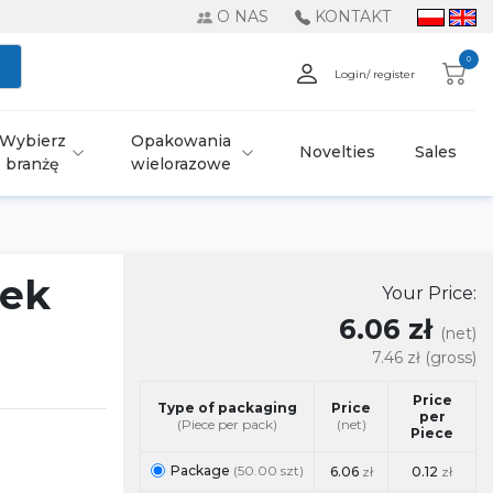
O NAS
KONTAKT
0
Login/ register
Wybierz
Opakowania
Novelties
Sales
branżę
wielorazowe
bek
Your Price:
6.06 zł
(net)
7.46 zł
(gross)
Price
Type of packaging
Price
per
(Piece per pack)
(net)
Piece
Package
(50.00 szt)
6.06
zł
0.12
zł