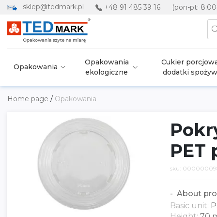
sklep@tedmark.pl
+48 91 485 39 16
(pon-pt: 8:00
Opakowania
Cukier porcjowa
Opakowania
ekologiczne
dodatki spoży
Home page
/
Opakowania
Pokr
PET 
sku: 00000009
About pro
Basic unit:
P
Height:
70 