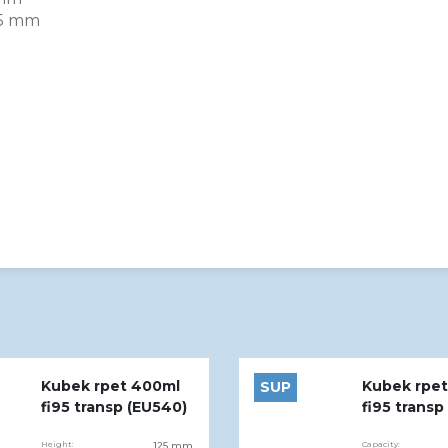
5 mm
Kubek rpet 400ml
Kubek rpet
SUP
fi95 transp (EU540)
fi95 transp
Height:
125 mm
Capacity: