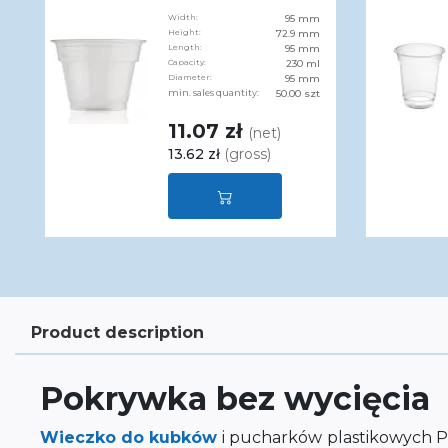
Width:
95 mm
Height:
72.9 mm
Length:
95 mm
Capacity:
230 ml
Diameter:
95 mm
min. sales quantity:
50.00 szt
11.07 zł
(net)
13.62 zł
(gross)
Product description
Pokrywka bez wycięcia
Wieczko do kubków
i pucharków
plastikowych P