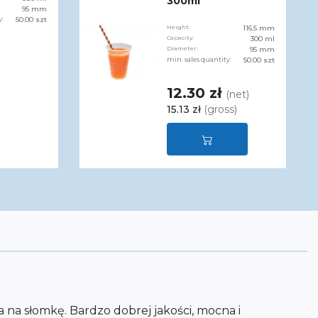
300ml
95 mm
y:
50.00 szt
Height:
116.5 mm
Capacity:
300 ml
Diameter:
95 mm
min. sales quantity:
50.00 szt
12.30 zł
(net)
15.13 zł
(gross)
 na słomkę. Bardzo dobrej jakości, mocna i