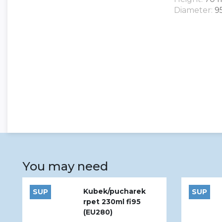
Diameter:
9
You may need
Kubek/pucharek
SUP
SUP
rpet 230ml fi95
(EU280)