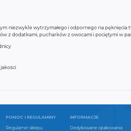
y tym niezwykle wytrzymałego i odpornego na pęknięcia
tów z dodatkami, pucharków z owocami i pociętymi w pa
dnicy
jakości
POMOC I REGULAMINY
INFORMACJE
Regulamin sklepu
Dedykowane opakowania