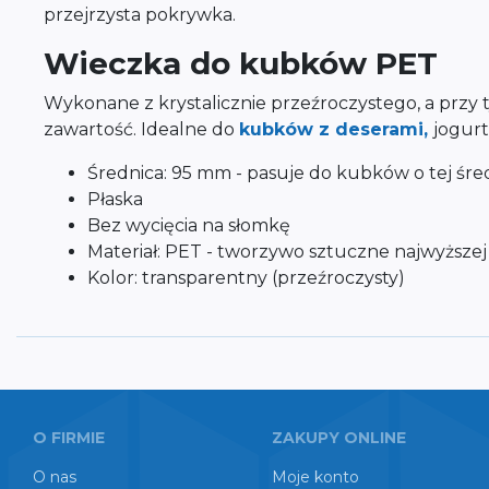
przejrzysta pokrywka.
Wieczka do kubków PET
Wykonane z krystalicznie przeźroczystego, a prz
zawartość. Idealne do
kubków z deserami,
jogur
Średnica: 95 mm - pasuje do kubków o tej śre
Płaska
Bez wycięcia na słomkę
Materiał: PET - tworzywo sztuczne najwyższej 
Kolor: transparentny (przeźroczysty)
O FIRMIE
ZAKUPY ONLINE
O nas
Moje konto