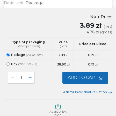
Basic unit:
Package
Your Price:
3.89 zł
(net)
4.78 zł
(gross)
Type of packaging
Price
Price per Piece
(Piece per pack)
(net)
Package
(20.00 szt)
3.89
zł
0.19
zł
Box
(200.00 szt)
38.90
zł
0.19
zł
ADD TO CART
Ask for individual valuation
Availability:
high