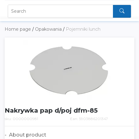
Home page
/
Opakowania
/
Pojemniki lunch
Nakrywka pap d/poj dfm-85
sku: 0000000981
Ean: 5903886201347
About product