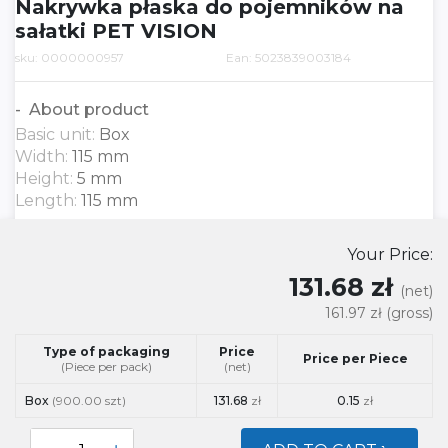
Nakrywka płaska do pojemników na
sałatki PET VISION
sku: 0000000957
Ean: 5023839003184
About product
Basic unit:
Box
Width:
115 mm
Height:
5 mm
Length:
115 mm
Your Price:
131.68 zł
(net)
161.97 zł
(gross)
Type of packaging
Price
Price per Piece
(Piece per pack)
(net)
Box
(900.00 szt)
131.68
zł
0.15
zł