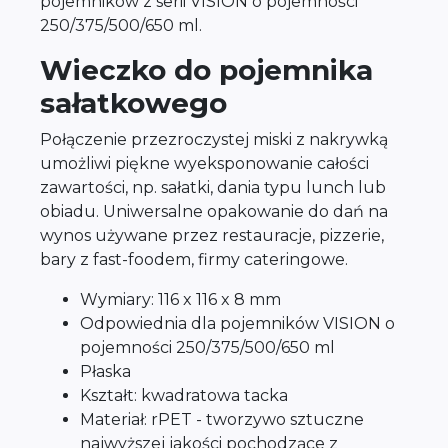
pojemników z serii VISION o pojemności
250/375/500/650 ml.
Wieczko do pojemnika
sałatkowego
Połączenie przezroczystej miski z nakrywką
umożliwi piękne wyeksponowanie całości
zawartości, np. sałatki, dania typu lunch lub
obiadu. Uniwersalne opakowanie do dań na
wynos używane przez restauracje, pizzerie,
bary z fast-foodem, firmy cateringowe.
Wymiary: 116 x 116 x 8 mm
Odpowiednia dla pojemników VISION o
pojemności 250/375/500/650 ml
Płaska
Kształt: kwadratowa tacka
Materiał: rPET - tworzywo sztuczne
najwyższej jakości pochodzące z