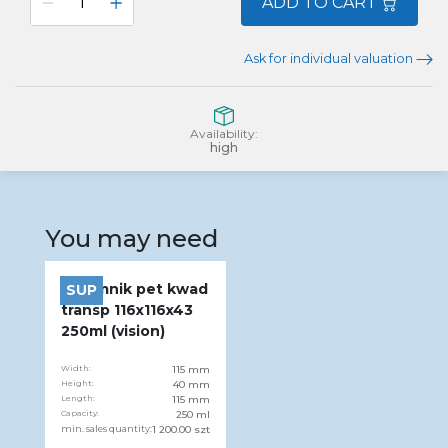
ADD TO CART
Ask for individual valuation
Availability:
high
You may need
Pojemnik pet kwad
SUP
transp 116x116x43
250ml (vision)
Width:
115 mm
Height:
40 mm
Length:
115 mm
Capacity:
250 ml
min. sales quantity:
1 200.00 szt