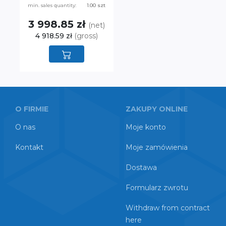
min. sales quantity:
1.00 szt
3 998.85 zł
(net)
4 918.59 zł
(gross)
O FIRMIE
ZAKUPY ONLINE
O nas
Moje konto
Kontakt
Moje zamówienia
Dostawa
Formularz zwrotu
Withdraw from contract
here