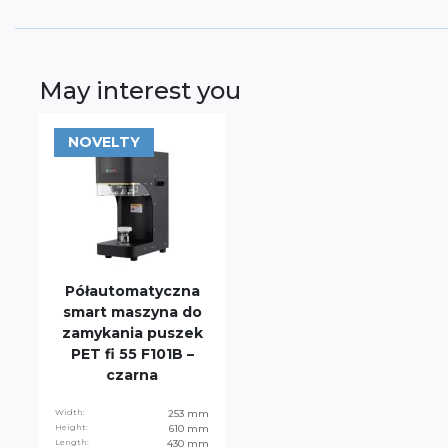
May interest you
NOVELTY
Półautomatyczna
smart maszyna do
zamykania puszek
PET fi 55 F101B –
czarna
Width:
253 mm
Height:
610 mm
Length:
430 mm