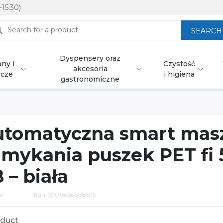
-15:30)
SEARCH
Dyspensery oraz
ny i
Czystość
akcesoria
wcze
i higiena
gastronomiczne
utomatyczna smart mas
amykania puszek PET fi 
 – biała
47
Ean: 5906438608595
duct