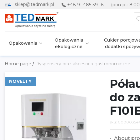
sklep@tedmark.pl
+48 91 485 39 16
(pon-pt: 8:00
Opakowania
Cukier porcjowa
Opakowania
ekologiczne
dodatki spoży
Home page
/
Dyspensery oraz akcesoria gastronomiczne
Póła
NOVELTY
do z
F101B
sku: 00000354
About pro