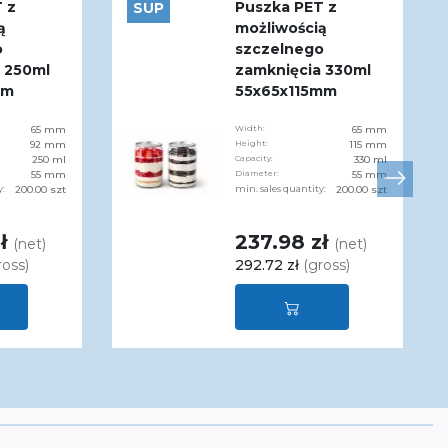
 z
Puszka PET z
SUP
ą
możliwością
o
szczelnego
 250ml
zamknięcia 330ml
mm
55x65x115mm
65 mm
Width:
65 mm
92 mm
Height:
115 mm
250 ml
Capacity:
330 ml
55 mm
Diameter:
55 mm
y:
200.00 szt
min. sales quantity:
200.00 szt
zł
237.98 zł
(net)
(net)
ross)
292.72 zł
(gross)