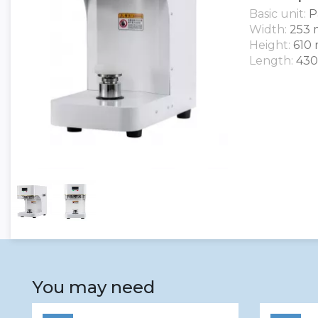
Basic unit:
P
Width:
253
Height:
610
Length:
43
You may need