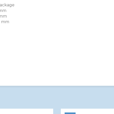
ackage
 mm
 mm
0 mm