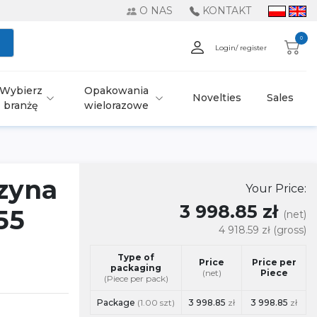
O NAS
KONTAKT
0
Login/ register
Wybierz
Opakowania
Novelties
Sales
branżę
wielorazowe
zyna
Your Price:
3 998.85 zł
55
(net)
4 918.59 zł
(gross)
Type of
Price
Price per
packaging
(net)
Piece
(Piece per pack)
Package
(1.00 szt)
3 998.85
zł
3 998.85
zł