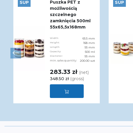
Puszka PET z
SUP
SUP
możliwością
szczelnego
zamknięcia 500ml
55x65,5x168mm
Width:
65.5 mm
Height:
168 mm
Length:
55 mm
Capacity:
500 ml
Diameter:
55 mm
min. sales quantity:
200.00 szt
283.33 zł
(net)
348.50 zł
(gross)