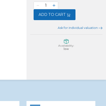
ADD TO CART
Ask for individual valuation
Availability:
low