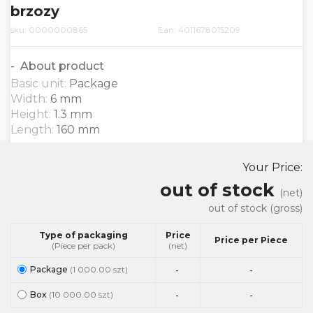
brzozy
sku: 0000000865
Ean: 4011678015209
About product
Basic unit:
Package
Width:
6 mm
Height:
1.3 mm
Length:
160 mm
Your Price:
out of stock
(net)
out of stock
(gross)
Type of packaging
Price
Price per Piece
(Piece per pack)
(net)
Package
(1 000.00 szt)
-
-
Box
(10 000.00 szt)
-
-