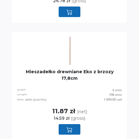
24.78 zł
(gross)
Mieszadełko drewniane Eko z brzozy
17,8cm
Width:
5 mm
Length:
178 mm
min. sales quantity:
1 000.00 szt
11.87 zł
(net)
14.59 zł
(gross)