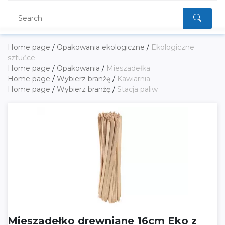
Home page
/
Opakowania ekologiczne
/
Ekologiczne
sztućce
Home page
/
Opakowania
/
Mieszadełka
Home page
/
Wybierz branżę
/
Kawiarnia
Home page
/
Wybierz branżę
/
Stacja paliw
Mieszadełko drewniane 16cm Eko z