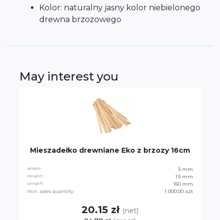
Kolor: naturalny jasny kolor niebielonego
drewna brzozowego
May interest you
Mieszadełko drewniane Eko z brzozy 16cm
Width:
5 mm
Height:
1.5 mm
Length:
160 mm
min. sales quantity:
1 000.00 szt
20.15 zł
(net)