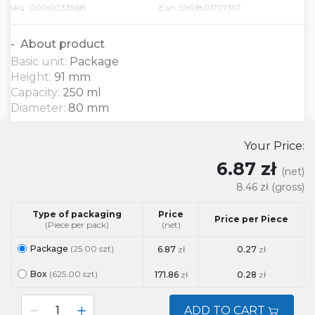
sku: 0000033968
Ean: 5901801797357
About product
Basic unit:
Package
Height:
91 mm
Capacity:
250 ml
Diameter:
80 mm
Your Price:
6.87 zł
(net)
8.46 zł
(gross)
Type of packaging
Price
Price per Piece
(Piece per pack)
(net)
Package
(25.00 szt)
6.87
zł
0.27
zł
Box
(625.00 szt)
171.86
zł
0.28
zł
ADD TO CART