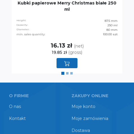
Kubki papierowe Merry Christmas białe 250
ml
Height:
87.5 mm
Capacity:
250 ml
Diameter:
80 mm
min. sales quantity:
100.00 szt
16.13 zł
(net)
19.85 zł
(gross)
O FIRMIE
ZAKUPY ONLINE
O nas
Moje konto
Kontakt
Moje zamówienia
Dostawa