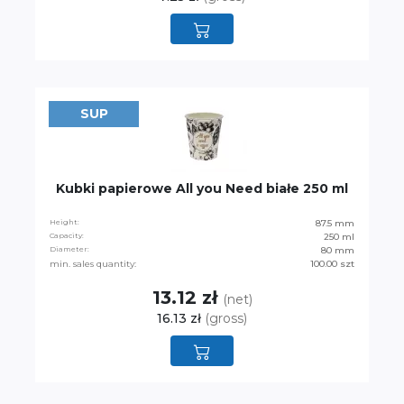
SUP
Kubki papierowe All you Need białe 250 ml
Height:
87.5 mm
Capacity:
250 ml
Diameter:
80 mm
min. sales quantity:
100.00 szt
13.12 zł
(net)
16.13 zł
(gross)