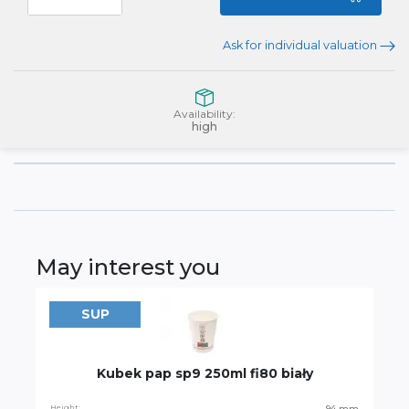
Ask for individual valuation
Availability:
high
May interest you
SUP
Kubek pap sp9 250ml fi80 biały
Height:
94 mm