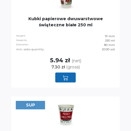
Kubki papierowe dwuwarstwowe
świąteczne białe 250 ml
Height:
91 mm
Capacity:
250 ml
Diameter:
80 mm
min. sales quantity:
20.00 szt
5.94 zł
(net)
7.30 zł
(gross)
SUP