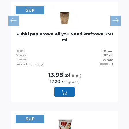
SUP
Kubki papierowe All you Need kraftowe 250
ml
Height:
88 mm
Capacity:
250 ml
Diameter:
80 mm
min. sales quantity:
100.00 szt
13.98 zł
(net)
17.20 zł
(gross)
SUP