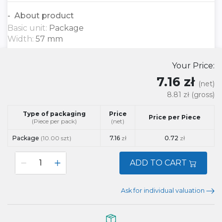
About product
Basic unit:
Package
Width:
57 mm
Your Price:
7.16 zł
(net)
8.81 zł
(gross)
Type of packaging
Price
Price per Piece
(Piece per pack)
(net)
Package
(10.00 szt)
7.16
zł
0.72
zł
ADD TO CART
Ask for individual valuation