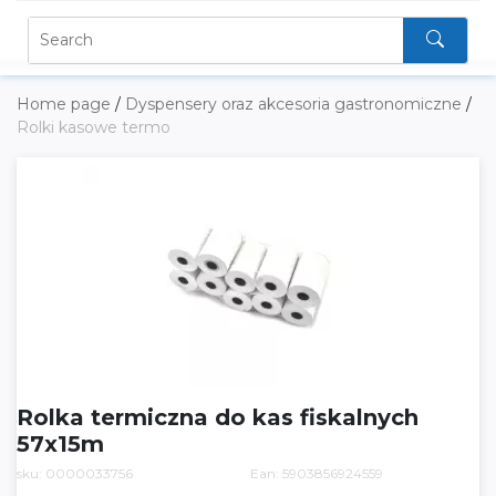
Home page
/
Dyspensery oraz akcesoria gastronomiczne
/
Rolki kasowe termo
Rolka termiczna do kas fiskalnych
57x15m
sku: 0000033756
Ean: 5903856924559