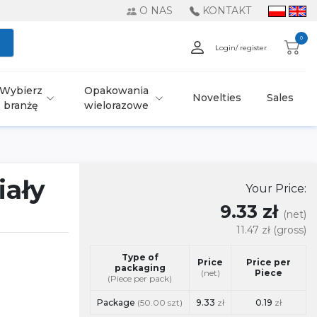
O NAS
KONTAKT
0
Login/ register
Wybierz
Opakowania
Novelties
Sales
branżę
wielorazowe
iały
Your Price:
9.33 zł
(net)
11.47 zł
(gross)
Type of
Price
Price per
packaging
(net)
Piece
(Piece per pack)
Package
(50.00 szt)
9.33
zł
0.19
zł