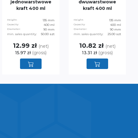
jednowarstwowe
dwuwarstwowe
kraft 400 ml
kraft 400 ml
Height:
135 mm
Height:
135 mm
Capacity:
400 ml
Capacity:
400 ml
Diameter:
90 mm
Diameter:
90 mm
min. sales quantity:
50.00 szt
min. sales quantity:
25.00 szt
12.99 zł
10.82 zł
(net)
(net)
15.97 zł
(gross)
13.31 zł
(gross)