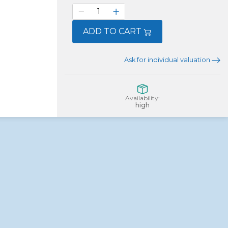
ADD TO CART
Ask for individual valuation
Availability:
high