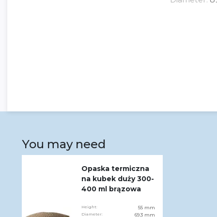
You may need
Opaska termiczna
na kubek duży 300-
400 ml brązowa
Height:
55 mm
Diameter:
69.3 mm