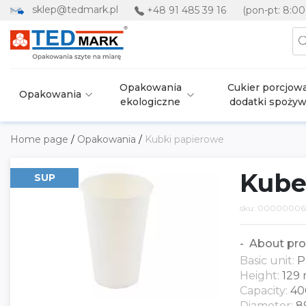
sklep@tedmark.pl
+48 91 485 39 16
(pon-pt: 8:00
Opakowania
Cukier porcjowa
Opakowania
ekologiczne
dodatki spoży
Home page
/
Opakowania
/
Kubki papierowe
Kube
SUP
sku: 00000006
About pro
Basic unit:
P
Height:
129
Capacity:
40
Diameter:
8