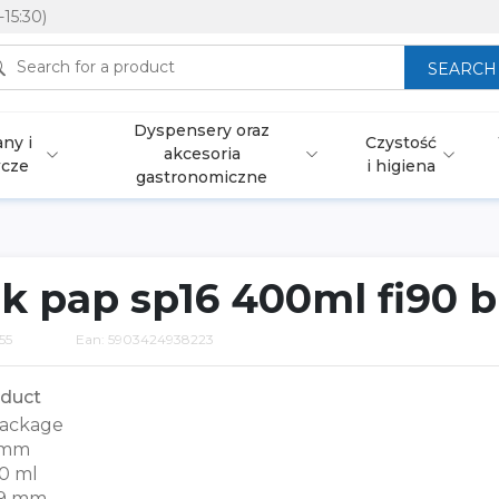
-15:30)
SEARCH
Dyspensery oraz
ny i
Czystość
akcesoria
wcze
i higiena
gastronomiczne
k pap sp16 400ml fi90 b
55
Ean: 5903424938223
duct
ackage
 mm
0 ml
9 mm