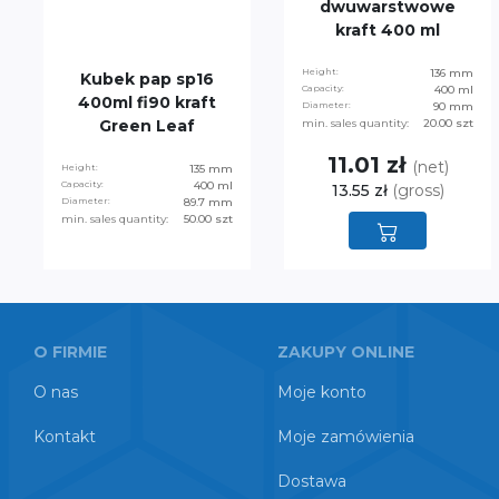
dwuwarstwowe
kraft 400 ml
Height:
136 mm
Kubek pap sp16
Capacity:
400 ml
400ml fi90 kraft
Diameter:
90 mm
Green Leaf
min. sales quantity:
20.00 szt
11.01 zł
(net)
Height:
135 mm
Capacity:
400 ml
13.55 zł
(gross)
Diameter:
89.7 mm
min. sales quantity:
50.00 szt
O FIRMIE
ZAKUPY ONLINE
O nas
Moje konto
Kontakt
Moje zamówienia
Dostawa