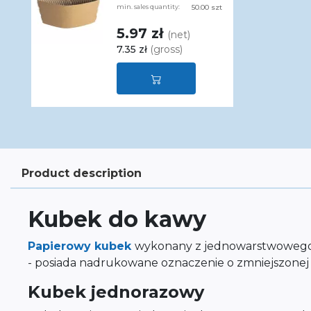
min. sales quantity:
50.00 szt
5.97 zł
(net)
7.35 zł
(gross)
Product description
Kubek do kawy
Papierowy kubek
wykonany z jednowarstwowego p
- posiada nadrukowane oznaczenie o zmniejszonej za
Kubek jednorazowy