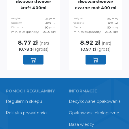
dwuwarstwowe
dwuwarstwowe
kraft 400ml
czarne mat 400 ml
Height:
133 mm
Height:
135 mm
Capacity:
400 ml
Capacity:
400 ml
Diameter:
90 mm
Diameter:
90 mm
min. sales quantity:
20.00 szt
min. sales quantity:
25.00 szt
8.77 zł
8.92 zł
(net)
(net)
10.78 zł
(gross)
10.97 zł
(gross)
POMOC I REGULAMINY
INFORMACJE
Regulamin sklepu
Dedykowane opakowania
Polityka prywatności
Opakowania ekologiczne
Baza wiedzy