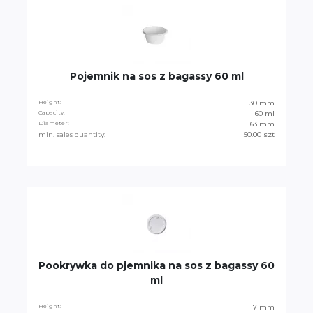
Pojemnik na sos z bagassy 60 ml
Height:
30 mm
Capacity:
60 ml
Diameter:
63 mm
min. sales quantity:
50.00 szt
Pookrywka do pjemnika na sos z bagassy 60
ml
Height:
7 mm