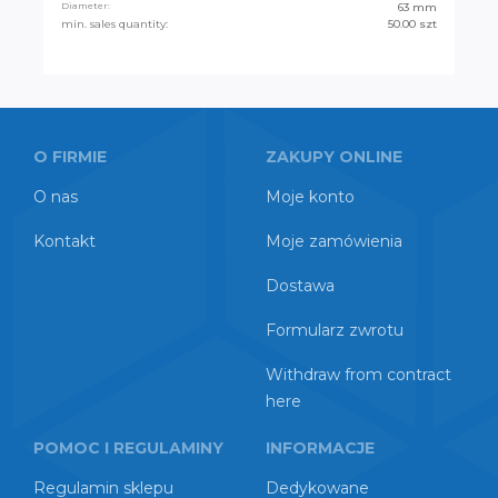
Diameter:
63 mm
min. sales quantity:
50.00 szt
O FIRMIE
ZAKUPY ONLINE
O nas
Moje konto
Kontakt
Moje zamówienia
Dostawa
Formularz zwrotu
Withdraw from contract
here
POMOC I REGULAMINY
INFORMACJE
Regulamin sklepu
Dedykowane