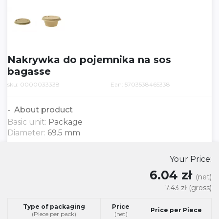
Nakrywka do pojemnika na sos
bagasse
sku: 0000033338
Ean: 5703538465338
About product
Basic unit:
Package
Diameter:
69.5 mm
Your Price:
6.04 zł
(net)
7.43 zł
(gross)
Type of packaging
Price
Price per Piece
(Piece per pack)
(net)