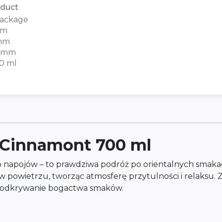
duct
ackage
mm
mm
0 mm
0 ml
e Cinnamont 700 ml
do napojów – to prawdziwa podróż po orientalnych smakac
powietrzu, tworząc atmosferę przytulności i relaksu. Z k
st odkrywanie bogactwa smaków.