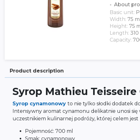
About pro
Basic unit:
P
Width:
75 
Height:
75 
Length:
31
Capacity:
70
Product description
Syrop Mathieu Teisseir
Syrop cynamonowy
to nie tylko słodki dodatek 
Intensywny aromat cynamonu delikatnie unosi się w 
uczestnikiem kulinarnej podróży, której celem je
Pojemność: 700 ml
Smak: cynamonowy