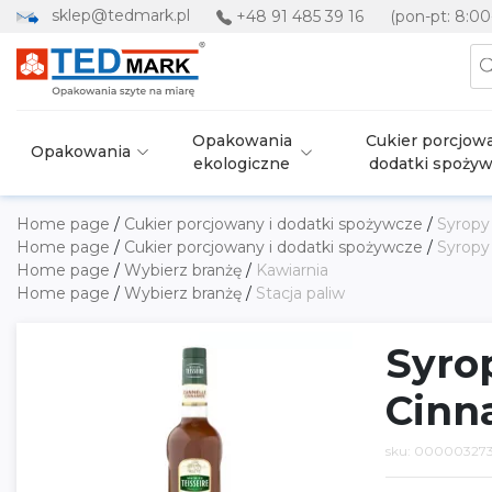
sklep@tedmark.pl
+48 91 485 39 16
(pon-pt: 8:00
Opakowania
Cukier porcjowa
Opakowania
ekologiczne
dodatki spoży
Home page
/
Cukier porcjowany i dodatki spożywcze
/
Syropy
Home page
/
Cukier porcjowany i dodatki spożywcze
/
Syropy
Home page
/
Wybierz branżę
/
Kawiarnia
Home page
/
Wybierz branżę
/
Stacja paliw
Syro
Cinna
sku: 00000327