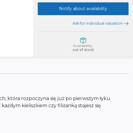
Notify about availability
Ask for individual valuation
Availability:
out of stock
h, która rozpoczyna się już po pierwszym łyku.
ażdym kieliszkiem czy filiżanką stajesz się