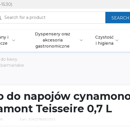
-15:30)
SEARCH
Dyspensery oraz
ny i
Czystość
akcesoria
wcze
i higiena
gastronomiczne
 do kawy
 barmańskie
p do napojów cynamon
mont Teisseire 0,7 L
38
Ean: 3092718630393