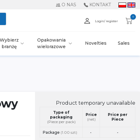
O NAS
KONTAKT
0
Login/ register
Wybierz
Opakowania
Novelties
Sales
branżę
wielorazowe
owy
Product temporary unavailable
Type of
Price
Price per
packaging
(net)
Piece
(Piece per pack)
Package
(1.00 szt)
-
-