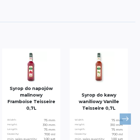
Syrop do napojów
malinowy
Syrop do kawy
Framboise Teisseire
waniliowy Vanille
0,7L
Teisseire 0,7L
Width:
75 mm
Width:
75 mm
Height:
310 mm
Height:
310 mm
Length:
75 mm
Length:
75 mm
Capacity:
700 ml
Capacity:
700 ml
min. sales quantity:
1.00 szt
min. sales quantity:
1.00 szt