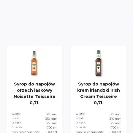
Syrop do napojów
Syrop do napojów
orzech laskowy
krem irlandzki Irish
Noisette Teisseire
Cream Teisseire
0,7L
0,7L
Width:
75 mm
Width:
75 mm
Height:
310 mm
Height:
310 mm
Length:
75 mm
Length:
75 mm
Capacity:
700 ml
Capacity:
700 ml
min. sales quantity:
1.00 szt
min. sales quantity:
1.00 szt