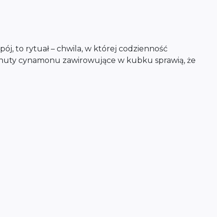
ój, to rytuał – chwila, w której codzienność
a nuty cynamonu zawirowujące w kubku sprawią, że