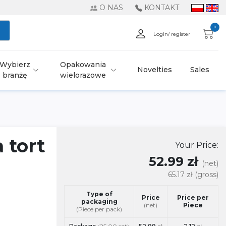
O NAS
KONTAKT
0
Login/ register
Wybierz
Opakowania
Novelties
Sales
branżę
wielorazowe
 tort
Your Price:
52.99 zł
(net)
65.17 zł
(gross)
Type of
Price
Price per
packaging
(net)
Piece
(Piece per pack)