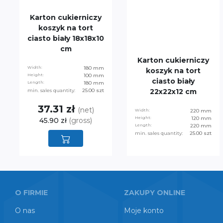
Karton cukierniczy
koszyk na tort
ciasto biały 18x18x10
cm
Karton cukierniczy
Width:
180 mm
koszyk na tort
Height:
100 mm
ciasto biały
Length:
180 mm
min. sales quantity:
25.00 szt
22x22x12 cm
37.31 zł
(net)
Width:
220 mm
Height:
120 mm
45.90 zł
(gross)
Length:
220 mm
min. sales quantity:
25.00 szt
O FIRMIE
ZAKUPY ONLINE
O nas
Moje konto