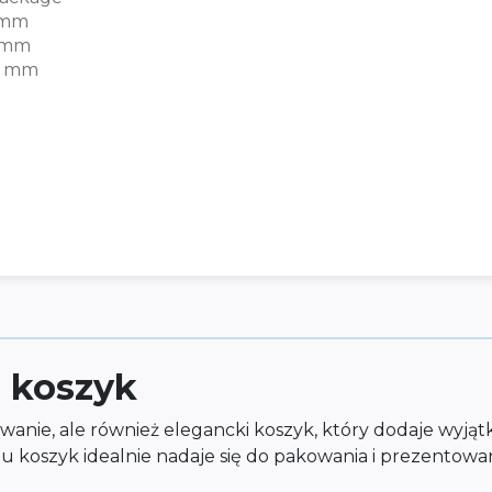
 mm
 mm
0 mm
 koszyk
owanie, ale również elegancki koszyk, który dodaje wy
typu koszyk idealnie nadaje się do pakowania i prezento