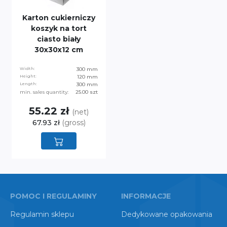
Karton cukierniczy
koszyk na tort
ciasto biały
30x30x12 cm
Width:
300 mm
Height:
120 mm
Length:
300 mm
min. sales quantity:
25.00 szt
55.22 zł
(net)
67.93 zł
(gross)
POMOC I REGULAMINY
INFORMACJE
Regulamin sklepu
Dedykowane opakowania