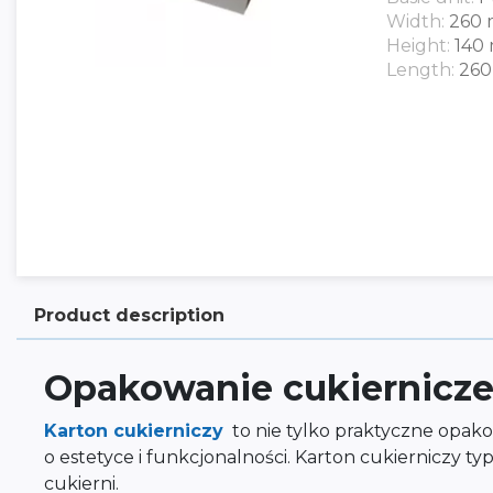
Width:
260
Height:
140
Length:
26
Product description
Opakowanie cukiernicze
Karton cukierniczy
to nie tylko praktyczne opak
o estetyce i funkcjonalności. Karton cukierniczy 
cukierni.