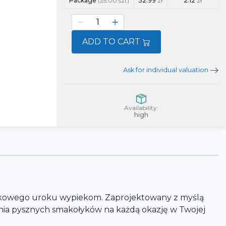
Package
(25.00 szt)
52.99
zł
2.12
zł
ADD TO CART
Ask for individual valuation
Availability:
high
jątkowego uroku wypiekom. Zaprojektowany z myślą
wania pysznych smakołyków na każdą okazję w Twojej