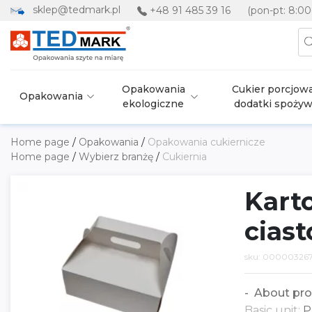
sklep@tedmark.pl
+48 91 485 39 16
(pon-pt: 8:00
Opakowania
Cukier porcjowa
Opakowania
ekologiczne
dodatki spoży
Home page
/
Opakowania
/
Opakowania cukiernicze
Home page
/
Wybierz branżę
/
Cukiernia
Karto
ciast
sku: 000003267
About pro
Basic unit:
P