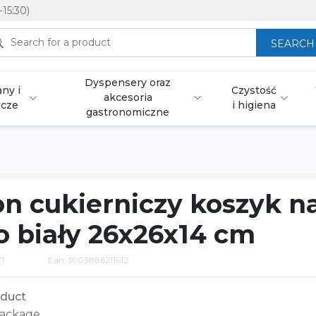
-15:30)
SEARCH
Dyspensery oraz
ny i
Czystość
akcesoria
wcze
i higiena
gastronomiczne
n cukierniczy koszyk na
o biały 26x26x14 cm
1
Ean: 5903886211612
duct
ackage