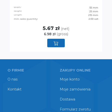
Width:
55 mm
Height:
25 mm
Length:
215 mm
min. sales quantity:
2.00 szt
5.67 zł
(net)
6.98 zł
(gross)
O FIRMIE
ZAKUPY ONLINE
O nas
Moje konto
Kontakt
Moje zamówienia
Dostawa
Formularz zwrotu