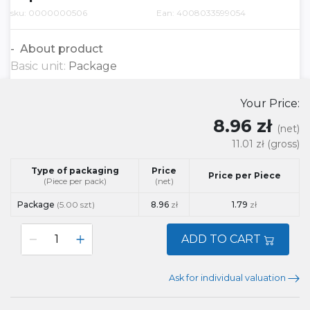
sku: 0000000506
Ean: 4008033599054
About product
Basic unit:
Package
Your Price:
8.96 zł
(net)
11.01 zł
(gross)
Type of packaging
Price
Price per Piece
(Piece per pack)
(net)
Package
(5.00 szt)
8.96
zł
1.79
zł
ADD TO CART
Ask for individual valuation