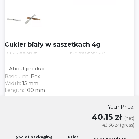
Cukier biały w saszetkach 4g
sku: 0000031908
Ean: 5903886210752
About product
Basic unit:
Box
Width:
15 mm
Length:
100 mm
Your Price:
40.15 zł
(net)
43.36 zł
(gross)
Type of packaging
Price