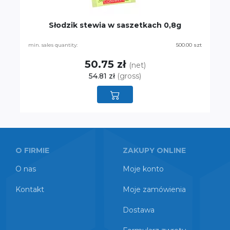
Słodzik stewia w saszetkach 0,8g
min. sales quantity:
500.00 szt
50.75 zł
(net)
54.81 zł
(gross)
O FIRMIE
ZAKUPY ONLINE
O nas
Moje konto
Kontakt
Moje zamówienia
Dostawa