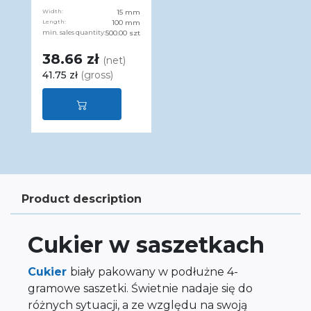
Width:
15 mm
Length:
100 mm
min. sales quantity:
500.00 szt
38.66 zł
(net)
41.75 zł
(gross)
Product description
Cukier w saszetkach
Cukier
biały pakowany w podłużne 4-
gramowe saszetki. Świetnie nadaje się do
różnych sytuacji, a ze względu na swoją