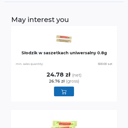
May interest you
Słodzik w saszetkach uniwersalny 0.8g
min. sales quantity:
500.00 szt
24.78 zł
(net)
26.76 zł
(gross)