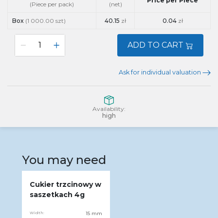
Price per Piece
(Piece per pack)
(net)
Box
(1 000.00 szt)
40.15
zł
0.04
zł
ADD TO CART
Ask for individual valuation
Availability:
high
You may need
Cukier trzcinowy w
saszetkach 4g
Width:
15 mm