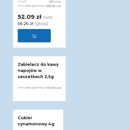
Length:
100 mm
min. sales quantity:
1 000.00 szt
52.09 zł
(net)
56.26 zł
(gross)
Zabielacz do kawy
napojów w
saszetkach 2,5g
min. sales quantity:
1 000.00 szt
Cukier
cynamonowy 4g