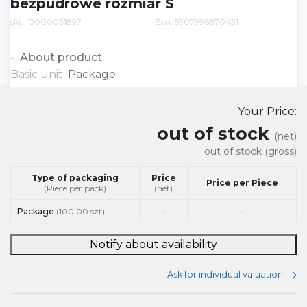
bezpudrowe rozmiar S
sku: 0000031897
Ean: 5907996870431
About product
Basic unit:
Package
Your Price:
out of stock
(net)
out of stock
(gross)
Type of packaging
Price
Price per Piece
(Piece per pack)
(net)
Package
(100.00 szt)
-
-
Notify about availability
Ask for individual valuation