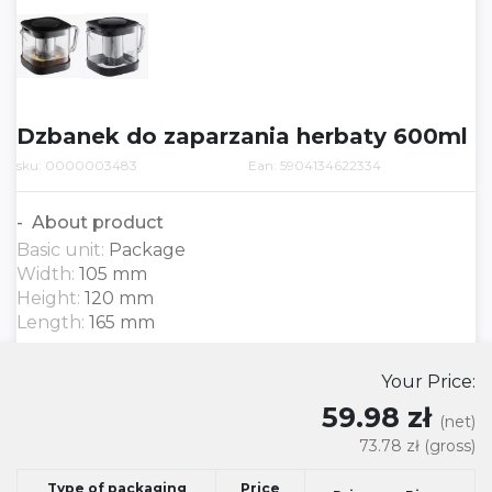
Dzbanek do zaparzania herbaty 600ml
sku: 0000003483
Ean: 5904134622334
About product
Basic unit:
Package
Width:
105 mm
Height:
120 mm
Length:
165 mm
Your Price:
59.98 zł
(net)
73.78 zł
(gross)
Type of packaging
Price