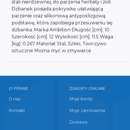
stali nierdzewnej, do parzenia herbaty i ziół.
Dzbanek posiada pokrywkę ułatwiającą
parzenie oraz silikonową antypoślizgową
podstawę, która zapobiega przesuwaniu się
dzbanka. Marka Ambition Długość [cm]: 10
Szerokość [cm]: 12 Wysokość [cm]: 11.5 Waga
[kg]: 0.267 Materiał: Stal, Szkło, Tworzywo
sztuczne Można myć w zmywarce
O FIRMIE
ZAKUPY ONLINE
O nas
Moje konto
Kontakt
Moje zamówienia
Dostawa