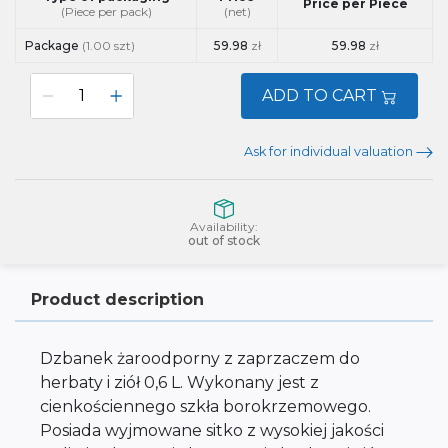
Price per Piece
(Piece per pack)
(net)
Package
(1.00 szt)
59.98
zł
59.98
zł
ADD TO CART
Ask for individual valuation
Availability:
out of stock
Product description
Dzbanek żaroodporny z zaprzaczem do
herbaty i ziół 0,6 L. Wykonany jest z
cienkościennego szkła borokrzemowego.
Posiada wyjmowane sitko z wysokiej jakości