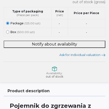
out of stock
(gross)
Type of packaging
Price
Price per Piece
(Piece per pack)
(net)
Package
(125.00 szt)
-
-
Box
(500.00 szt)
-
-
Notify about availability
Ask for individual valuation
Availability:
out of stock
Product description
Pojemnik do zgrzewania z