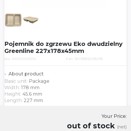
Pojemnik do zgrzewu Eko dwudzielny
Greenline 227x178x45mm
sku: 0000003334
Ean: 5903886208018
About product
Basic unit:
Package
Width:
178 mm
Height:
45.6 mm
Length:
227 mm
Your Price:
out of stock
(net)