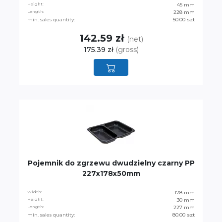
Height:
45 mm
Length:
228 mm
min. sales quantity:
50.00 szt
142.59 zł
(net)
175.39 zł
(gross)
Pojemnik do zgrzewu dwudzielny czarny PP
227x178x50mm
Width:
178 mm
Height:
30 mm
Length:
227 mm
min. sales quantity:
80.00 szt