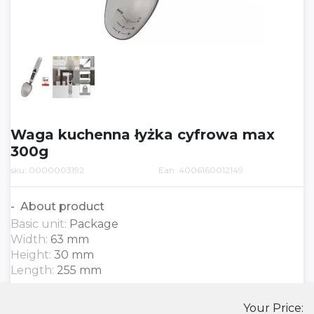
Waga kuchenna łyżka cyfrowa max
300g
sku: 0000003192
Ean: 4006160012149
About product
Basic unit:
Package
Width:
63 mm
Height:
30 mm
Length:
255 mm
Your Price: