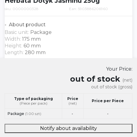
Herbata Dotyk Jaśminu 250g
sku: 0000000328
Ean: 5903886206960
About product
Basic unit:
Package
Width:
175 mm
Height:
60 mm
Length:
280 mm
Your Price:
out of stock
(net)
out of stock
(gross)
Type of packaging
Price
Price per Piece
(Piece per pack)
(net)
Package
(1.00 szt)
-
-
Notify about availability