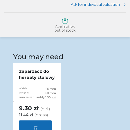
Ask for individual valuation
Availability:
out of stock
You may need
Zaparzacz do
herbaty stalowy
Width:
45 mm
Length:
160 mm
min. sales quantity:
1.00 szt
9.30 zł
(net)
11.44 zł
(gross)