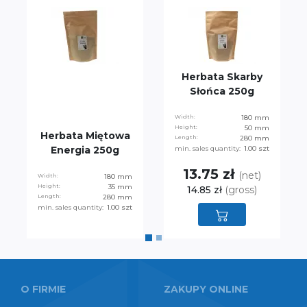
Herbata Skarby
Słońca 250g
Width:
180 mm
Height:
50 mm
Herbata Miętowa
Length:
280 mm
Energia 250g
min. sales quantity:
1.00 szt
13.75 zł
(net)
Width:
180 mm
Height:
35 mm
14.85 zł
(gross)
Length:
280 mm
min. sales quantity:
1.00 szt
O FIRMIE
ZAKUPY ONLINE