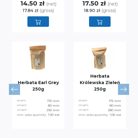
14.50 zł
17.50 zł
(net)
(net)
17.84 zł
(gross)
18.90 zł
(gross)
Herbata
Herbata Earl Grey
Królewska Zieleń
250g
250g
Width:
175 mm
Width:
175 mm
Height:
80 mm
Height:
80 mm
Length:
290 mm
Length:
280 mm
min. sales quantity:
1.00 szt
min. sales quantity:
1.00 szt