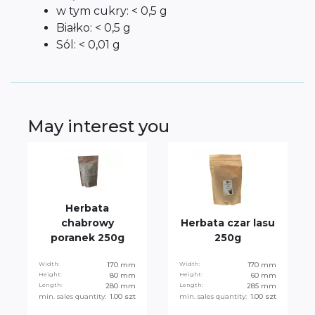
w tym cukry: < 0,5 g
Białko: < 0,5 g
Sól: < 0,01 g
May interest you
Herbata
chabrowy
Herbata czar lasu
poranek 250g
250g
Width:
170 mm
Width:
170 mm
Height:
80 mm
Height:
60 mm
Length:
280 mm
Length:
285 mm
min. sales quantity:
1.00 szt
min. sales quantity:
1.00 szt