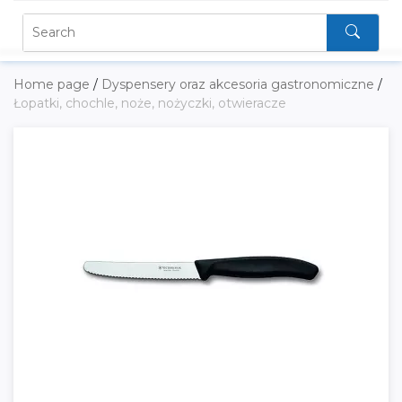
Home page
/
Dyspensery oraz akcesoria gastronomiczne
/
Łopatki, chochle, noże, nożyczki, otwieracze