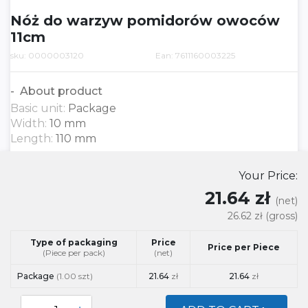
Nóż do warzyw pomidorów owoców
11cm
sku: 0000003120
Ean: 7611160003225
About product
Basic unit:
Package
Width:
10 mm
Length:
110 mm
Your Price:
21.64 zł
(net)
26.62 zł
(gross)
Type of packaging
Price
Price per Piece
(Piece per pack)
(net)
Package
(1.00 szt)
21.64
zł
21.64
zł