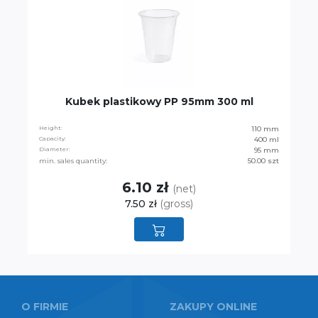
Kubek plastikowy PP 95mm 300 ml
Height:
110 mm
Capacity:
400 ml
Diameter:
95 mm
min. sales quantity:
50.00 szt
6.10 zł
(net)
7.50 zł
(gross)
O FIRMIE
ZAKUPY ONLINE