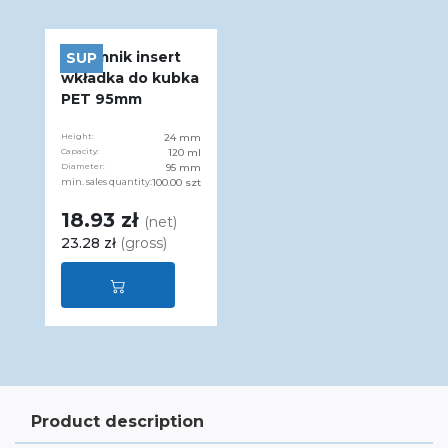
Pojemnik insert
SUP
wkładka do kubka
PET 95mm
Height:
24 mm
Capacity:
120 ml
Diameter:
95 mm
min. sales quantity:
100.00 szt
18.93 zł
(net)
23.28 zł
(gross)
Product description