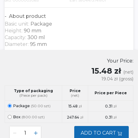
sku: 0000003085
Ean: 5904473741901
About product
Basic unit:
Package
Height:
90 mm
Capacity:
300 ml
Diameter:
95 mm
Your Price:
15.48 zł
(net)
19.04 zł
(gross)
Type of packaging
Price
Price per Piece
(Piece per pack)
(net)
Package
(50.00 szt)
15.48
zł
0.31
zł
Box
(800.00 szt)
247.64
zł
0.31
zł
ADD TO CART