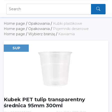
Home page
/
Opakowania
/
Kubki plastikowe
Home page
/
Opakowania
/
Pojemniki deserowe
Home page
/
Wybierz branżę
/
Kawiarnia
SUP
Kubek PET tulip transparentny
średnica 95mm 300ml