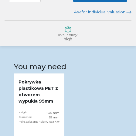
Ask for individual valuation
Availability:
high
You may need
Pokrywka
plastikowa PET z
otworem
wypukła 95mm
Height:
43.5 mm
Diameter:
95 mm
min. sales quantity:
50.00 szt