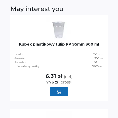
May interest you
Kubek plastikowy tulip PP 95mm 300 ml
Height:
110 mm
Capacity:
300 ml
Diameter:
95 mm
min. sales quantity:
50.00 szt
6.31 zł
(net)
7.76 zł
(gross)