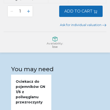
ADD TO CART
Ask for individual valuation
Availability:
low
You may need
Ociekacz do
pojemników GN
1/6 z
poliwęglanu
przezroczysty