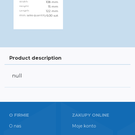
Width:
108 mm
Height:
15 mm
Length:
122 mm
min. sales quantity:
6.00 szt
Product description
null
O FIRMIE
ZAKUPY ONLINE
O nas
Moje konto