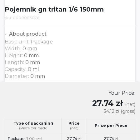
Pojemnik gn tritan 1/6 150mm
sku: 0000003076
About product
Basic unit:
Package
Width:
0 mm
Height:
0 mm
Length:
0 mm
Capacity:
0 ml
Diameter:
0 mm
Your Price:
27.74 zł
(net)
34.12 zł
(gross)
Type of packaging
Price
Price per Piece
(Piece per pack)
(net)
Package
(1.00 szt)
27.74
zł
27.74
zł