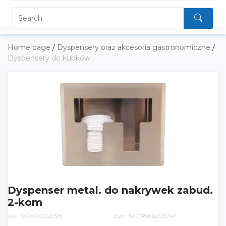
Home page
/
Dyspensery oraz akcesoria gastronomiczne
/
Dyspensery do kubków
Dyspenser metal. do nakrywek zabud.
2-kom
sku: 0000002798
Ean: 5903886203747