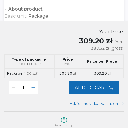
About product
Basic unit:
Package
Your Price:
309.20 zł
(net)
380.32 zł
(gross)
Type of packaging
Price
Price per Piece
(Piece per pack)
(net)
Package
(1.00 szt)
309.20
zł
309.20
zł
ADD TO CART
Ask for individual valuation
Availability: