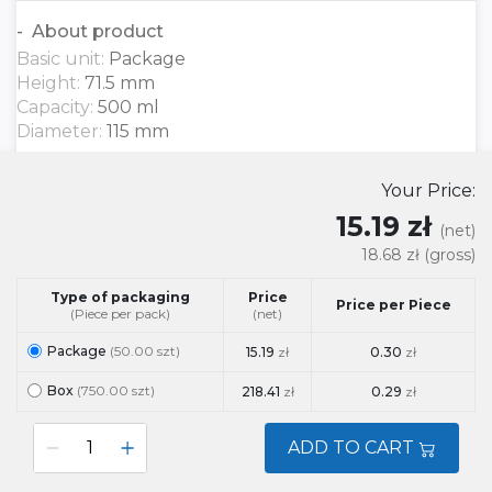
About product
Basic unit:
Package
Height:
71.5 mm
Capacity:
500 ml
Diameter:
115 mm
Your Price:
15.19 zł
(net)
18.68 zł
(gross)
Type of packaging
Price
Price per Piece
(Piece per pack)
(net)
Package
(50.00 szt)
15.19
zł
0.30
zł
Box
(750.00 szt)
218.41
zł
0.29
zł
ADD TO CART