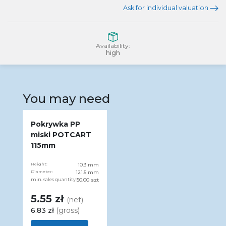
Ask for individual valuation
Availability:
high
You may need
Pokrywka PP
miski POTCART
115mm
Height:
10.3 mm
Diameter:
121.5 mm
min. sales quantity:
50.00 szt
5.55 zł
(net)
6.83 zł
(gross)