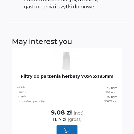
gastronomia i użytki domowe
May interest you
Filtry do parzenia herbaty 70x45x185mm
Width:
45 mm
Height:
185 mm
Length:
70 mm
min. sales quantity:
50.00 szt
9.08 zł
(net)
11.17 zł
(gross)