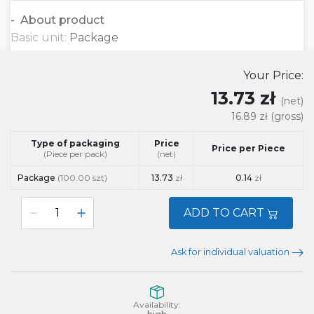
About product
Basic unit:
Package
Your Price:
13.73 zł
(net)
16.89 zł
(gross)
Type of packaging
Price
Price per Piece
(Piece per pack)
(net)
Package
(100.00 szt)
13.73
zł
0.14
zł
ADD TO CART
Ask for individual valuation
Availability: