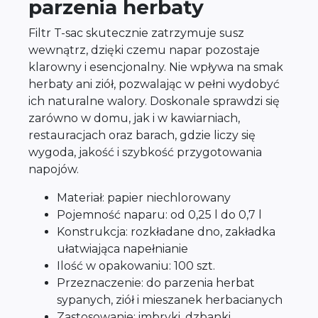
parzenia herbaty
Filtr T-sac skutecznie zatrzymuje susz
wewnątrz, dzięki czemu napar pozostaje
klarowny i esencjonalny. Nie wpływa na smak
herbaty ani ziół, pozwalając w pełni wydobyć
ich naturalne walory. Doskonale sprawdzi się
zarówno w domu, jak i w kawiarniach,
restauracjach oraz barach, gdzie liczy się
wygoda, jakość i szybkość przygotowania
napojów.
Materiał: papier niechlorowany
Pojemność naparu: od 0,25 l do 0,7 l
Konstrukcja: rozkładane dno, zakładka
ułatwiająca napełnianie
Ilość w opakowaniu: 100 szt.
Przeznaczenie: do parzenia herbat
sypanych, ziół i mieszanek herbacianych
Zastosowanie: imbryki, dzbanki,