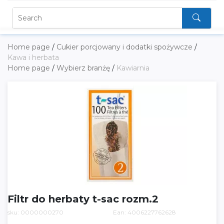
Home page
/
Cukier porcjowany i dodatki spożywcze
/
Kawa i herbata
Home page
/
Wybierz branżę
/
Kawiarnia
Filtr do herbaty t-sac rozm.2
sku: 0000000270
Ean: 4006227762628