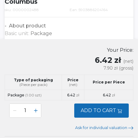
Columbus
sku: 0000002488
Ean: 5903886204164
About product
Basic unit:
Package
Your Price:
6.42 zł
(net)
7.90 zł
(gross)
Type of packaging
Price
Price per Piece
(Piece per pack)
(net)
Package
(1.00 szt)
6.42
zł
6.42
zł
ADD TO CART
Ask for individual valuation