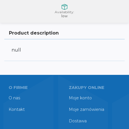
Availability:
low
Product description
null
O FIRMIE
ZAKUPY ONLINE
O nas
Moje konto
Kontakt
Moje zamówienia
Dostawa