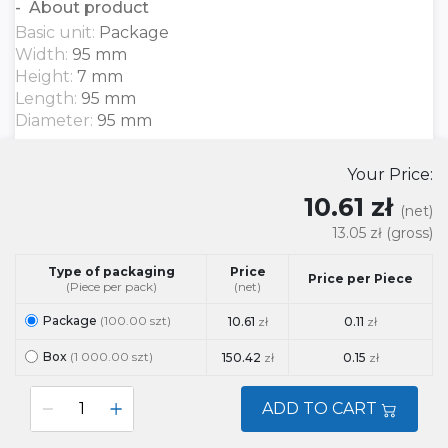
About product
Basic unit:
Package
Width:
95 mm
Height:
7 mm
Length:
95 mm
Diameter:
95 mm
Your Price:
10.61 zł
(net)
13.05 zł
(gross)
Type of packaging
Price
Price per Piece
(Piece per pack)
(net)
Package
(100.00 szt)
10.61
zł
0.11
zł
Box
(1 000.00 szt)
150.42
zł
0.15
zł
ADD TO CART