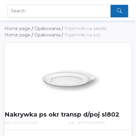
Home page
/
Opakowania
/
Pojemniki na sałatki
Home page
/
Opakowania
/
Pojemniki na sos
Nakrywka ps okr transp d/poj sl802
sku: 0000002469
Ean: 5901792505306