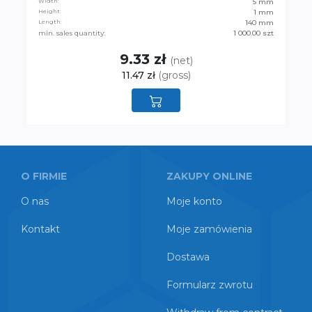
Width:
5 mm
Height:
1 mm
Length:
140 mm
min. sales quantity:
1 000.00 szt
9.33 zł
(net)
11.47 zł
(gross)
O FIRMIE
ZAKUPY ONLINE
O nas
Moje konto
Kontakt
Moje zamówienia
Dostawa
Formularz zwrotu