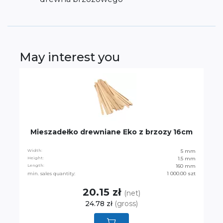
May interest you
Mieszadełko drewniane Eko z brzozy 16cm
Width:
5 mm
Height:
1.5 mm
Length:
160 mm
min. sales quantity:
1 000.00 szt
20.15 zł
(net)
24.78 zł
(gross)