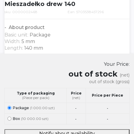
Mieszadełko drew 140
sku: 0000002468
Ean: 5703538457296
About product
Basic unit:
Package
Width:
5 mm
Length:
140 mm
Your Price:
out of stock
(net)
out of stock
(gross)
Type of packaging
Price
Price per Piece
(Piece per pack)
(net)
Package
(1 000.00 szt)
-
-
Box
(10 000.00 szt)
-
-
Notify about availability