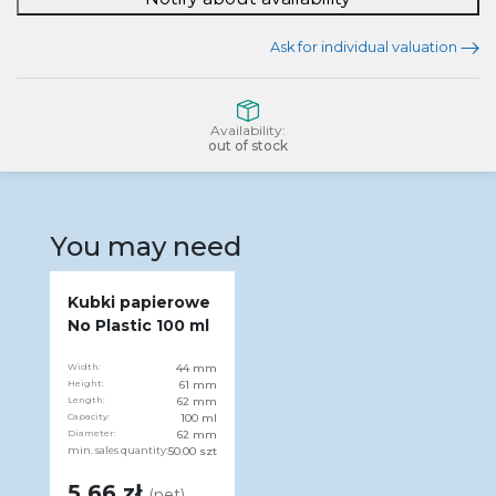
Ask for individual valuation
Availability:
out of stock
You may need
Kubki papierowe
No Plastic 100 ml
Width:
44 mm
Height:
61 mm
Length:
62 mm
Capacity:
100 ml
Diameter:
62 mm
min. sales quantity:
50.00 szt
5.66 zł
(net)