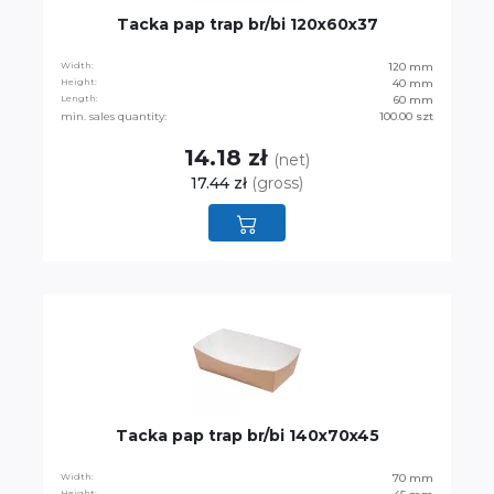
Tacka pap trap br/bi 120x60x37
Width:
120 mm
Height:
40 mm
Length:
60 mm
min. sales quantity:
100.00 szt
14.18 zł
(net)
17.44 zł
(gross)
Tacka pap trap br/bi 140x70x45
Width:
70 mm
Height: