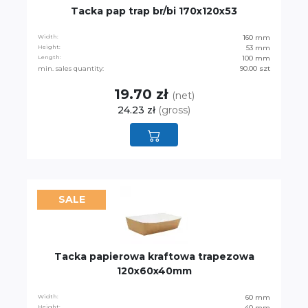
Tacka pap trap br/bi 170x120x53
Width:
160 mm
Height:
53 mm
Length:
100 mm
min. sales quantity:
90.00 szt
19.70 zł
(net)
24.23 zł
(gross)
SALE
Tacka papierowa kraftowa trapezowa
120x60x40mm
Width:
60 mm
Height:
40 mm