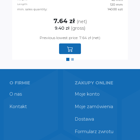
Length:
120 mm
min. sales quantity:
140.00 szt
7.64 zł
(net)
9.40 zł
(gross)
Previous lowest price: 7.64 zł (net)
O FIRMIE
ZAKUPY ONLINE
O nas
Moje konto
Kontakt
Moje zamówienia
Dostawa
Formularz zwrotu