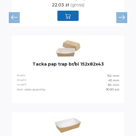
22.03 zł
(gross)
Tacka pap trap br/bi 152x82x43
Width:
152 mm
Height:
43 mm
Length:
82 mm
min. sales quantity:
90.00 szt