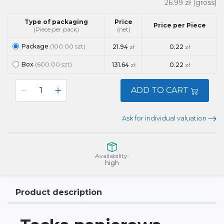
26.99 zł
(gross)
Type of packaging
Price
Price per Piece
(Piece per pack)
(net)
Package
(100.00 szt)
21.94
zł
0.22
zł
Box
(600.00 szt)
131.64
zł
0.22
zł
ADD TO CART
Ask for individual valuation
Availability:
high
Product description