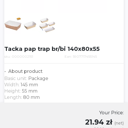
Tacka pap trap br/bi 140x80x55
sku: 0000002151
Ean: 5907717455145
About product
Basic unit:
Package
Width:
145 mm
Height:
55 mm
Length:
80 mm
Your Price:
21.94 zł
(net)