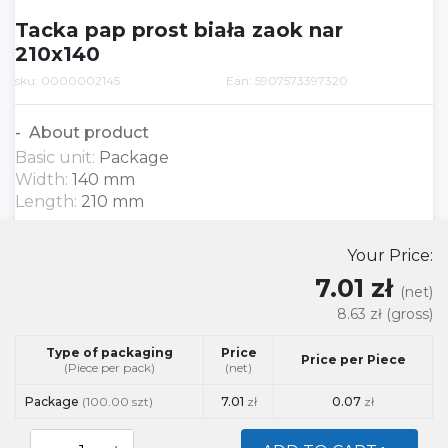
Tacka pap prost biała zaok nar
210x140
sku: 0000002145
Ean: 5907573397320
About product
Basic unit:
Package
Width:
140 mm
Length:
210 mm
Your Price:
7.01 zł
(net)
8.63 zł
(gross)
Type of packaging
Price
Price per Piece
(Piece per pack)
(net)
Package
(100.00 szt)
7.01
zł
0.07
zł