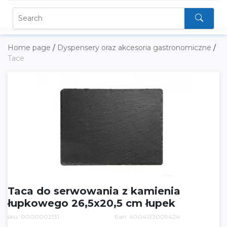
Home page
/
Dyspensery oraz akcesoria gastronomiczne
/
Tace
Taca do serwowania z kamienia
łupkowego 26,5x20,5 cm łupek
sku: 0000002131
Ean: 4004133009424