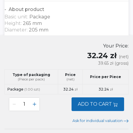
About product
Basic unit:
Package
Height:
265 mm
Diameter:
205 mm
Your Price:
32.24 zł
(net)
39.65 zł
(gross)
Type of packaging
Price
Price per Piece
(Piece per pack)
(net)
Package
(1.00 szt)
32.24
zł
32.24
zł
ADD TO CART
Ask for individual valuation