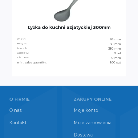
Łyżka do kuchni azjatyckiej 300mm
Width:
85 mm
Height:
30 mm
Length:
350 mm
Capacity:
0 ml
Diameter:
0 mm
min. sales quantity:
1.00 szt
O FIRMIE
ZAKUPY ONLINE
O nas
Moje konto
Kontakt
Moje zamówienia
Dostawa