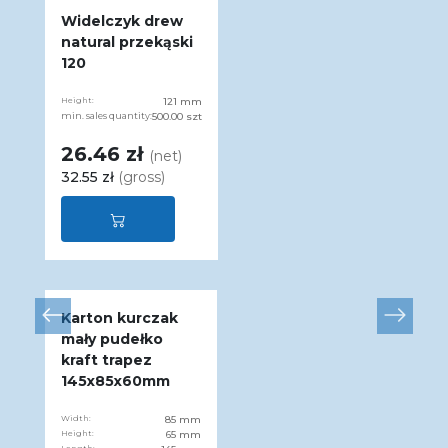
Widelczyk drew
natural przekąski
120
Height:
121 mm
min. sales quantity:
500.00 szt
26.46 zł
(net)
32.55 zł
(gross)
Karton kurczak
mały pudełko
kraft trapez
145x85x60mm
Width:
85 mm
Height:
65 mm