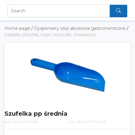
Home page
/
Dyspensery oraz akcesoria gastronomiczne
/
Łopatki, chochle, noże, nożyczki, otwieracze
Szufelka pp średnia
sku: 0000002108
Ean: 5904371004054