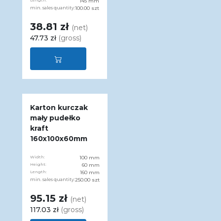
Length:
145 mm
min. sales quantity:
100.00 szt
38.81 zł
(net)
47.73 zł
(gross)
Karton kurczak
mały pudełko
kraft
160x100x60mm
Width:
100 mm
Height:
60 mm
Length:
160 mm
min. sales quantity:
250.00 szt
95.15 zł
(net)
117.03 zł
(gross)