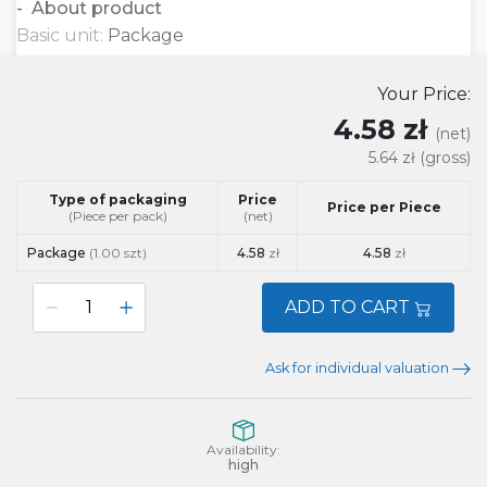
About product
Basic unit:
Package
Your Price:
4.58 zł
(net)
5.64 zł
(gross)
Type of packaging
Price
Price per Piece
(Piece per pack)
(net)
Package
(1.00 szt)
4.58
zł
4.58
zł
ADD TO CART
Ask for individual valuation
Availability:
high