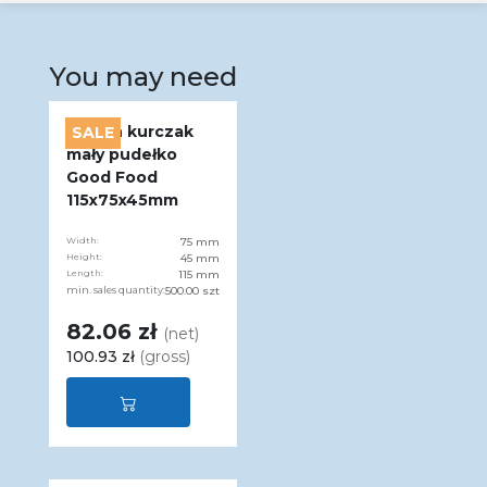
You may need
Karton kurczak
SALE
mały pudełko
Good Food
115x75x45mm
Width:
75 mm
Height:
45 mm
Length:
115 mm
min. sales quantity:
500.00 szt
82.06 zł
(net)
100.93 zł
(gross)