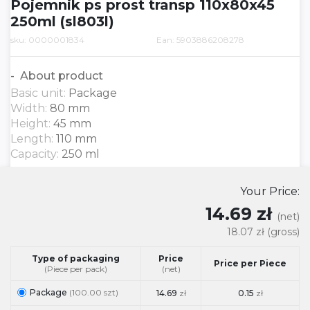
Pojemnik ps prost transp 110x80x45
250ml (sl803l)
sku: 0000001834
Ean: 5903886208278
About product
Basic unit:
Package
Width:
80 mm
Height:
45 mm
Length:
110 mm
Capacity:
250 ml
Your Price:
14.69 zł
(net)
18.07 zł
(gross)
Type of packaging
Price
Price per Piece
(Piece per pack)
(net)
Package
(100.00 szt)
14.69
zł
0.15
zł