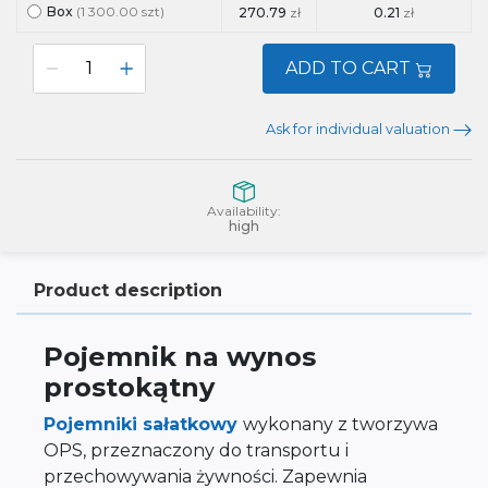
Box
(1 300.00 szt)
270.79
zł
0.21
zł
ADD TO CART
Ask for individual valuation
Availability:
high
Product description
Pojemnik na wynos
prostokątny
Pojemniki sałatkowy
wykonany z tworzywa
OPS, przeznaczony do transportu i
przechowywania żywności. Zapewnia