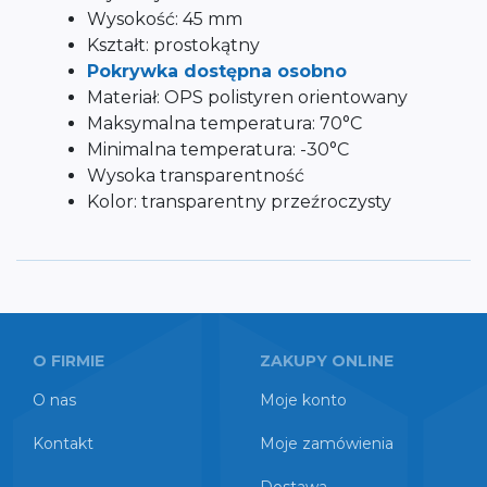
Wysokość: 45 mm
Kształt: prostokątny
Pokrywka dostępna osobno
Materiał: OPS polistyren orientowany
Maksymalna temperatura: 70°C
Minimalna temperatura: -30°C
Wysoka transparentność
Kolor: transparentny przeźroczysty
O FIRMIE
ZAKUPY ONLINE
O nas
Moje konto
Kontakt
Moje zamówienia