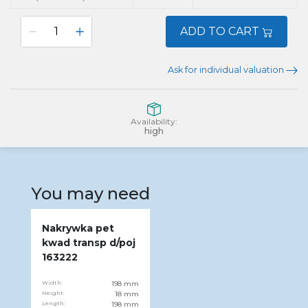
ADD TO CART
Ask for individual valuation
Availability:
high
You may need
Nakrywka pet
kwad transp d/poj
163222
Width:
198 mm
Height:
18 mm
Length:
198 mm