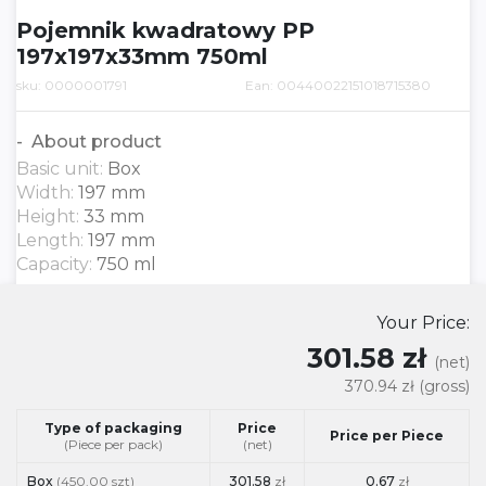
Pojemnik kwadratowy PP
197x197x33mm 750ml
sku: 0000001791
Ean: 00440022151018715380
About product
Basic unit:
Box
Width:
197 mm
Height:
33 mm
Length:
197 mm
Capacity:
750 ml
Your Price:
301.58 zł
(net)
370.94 zł
(gross)
Type of packaging
Price
Price per Piece
(Piece per pack)
(net)
Box
(450.00 szt)
301.58
zł
0.67
zł