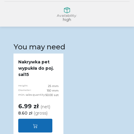
Availability:
high
You may need
Nakrywka pet
wypukła do poj.
sal15
Height:
25 mm
Diameter:
150 mm
min. sales quantity:
50.00 szt
6.99 zł
(net)
8.60 zł
(gross)