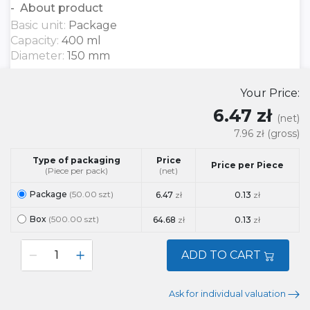
About product
Basic unit:
Package
Capacity:
400 ml
Diameter:
150 mm
Your Price:
6.47 zł
(net)
7.96 zł
(gross)
Type of packaging
Price
Price per Piece
(Piece per pack)
(net)
Package
(50.00 szt)
6.47
zł
0.13
zł
Box
(500.00 szt)
64.68
zł
0.13
zł
ADD TO CART
Ask for individual valuation