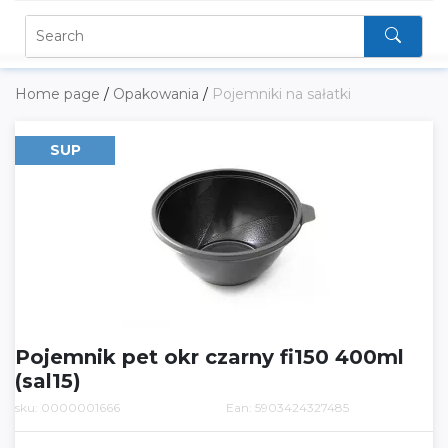
Home page
/
Opakowania
/
Pojemniki na sałatki
SUP
Pojemnik pet okr czarny fi150 400ml
(sal15)
sku: 0000001666
Ean: 5903424327485