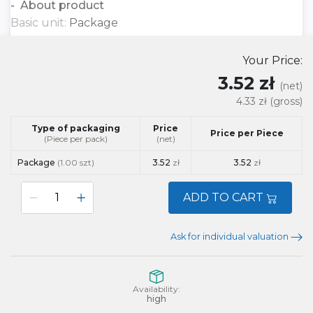
About product
Basic unit:
Package
Your Price:
3.52 zł
(net)
4.33 zł
(gross)
Type of packaging
Price
Price per Piece
(Piece per pack)
(net)
Package
(1.00 szt)
3.52
zł
3.52
zł
ADD TO CART
Ask for individual valuation
Availability:
high