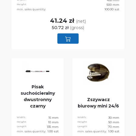
495 mm
Height:
500 mm
min. sales quantity:
100.00 szt
41.24 zł
(net)
50.72 zł
(gross)
Pisak
suchościeralny
dwustronny
Zszywacz
czarny
biurowy mini 24/6
Width:
15 mm
Width:
30 mm
Height:
10 mm
Height:
50 mm
Length:
135 mm
Length:
70 mm
min. sales quantity:
1.00 szt
min. sales quantity:
1.00 szt