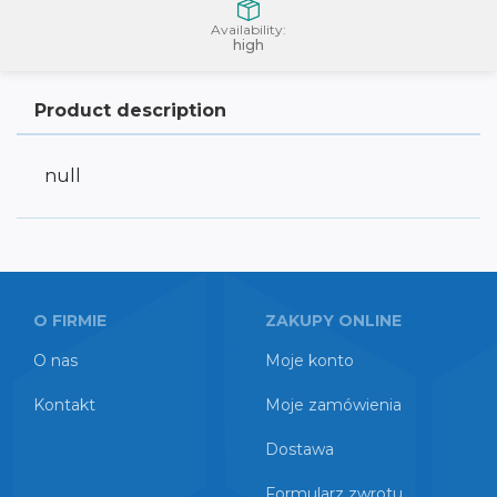
Availability:
high
Product description
null
O FIRMIE
ZAKUPY ONLINE
O nas
Moje konto
Kontakt
Moje zamówienia
Dostawa
Formularz zwrotu