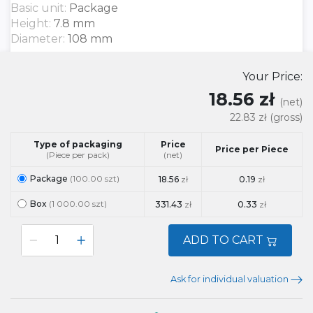
Basic unit:
Package
Height:
7.8 mm
Diameter:
108 mm
Your Price:
18.56 zł
(net)
22.83 zł
(gross)
Type of packaging
Price
Price per Piece
(Piece per pack)
(net)
Package
(100.00 szt)
18.56
zł
0.19
zł
Box
(1 000.00 szt)
331.43
zł
0.33
zł
ADD TO CART
Ask for individual valuation