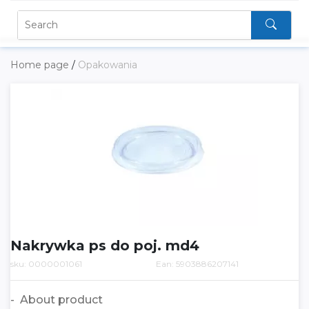
Home page
/
Opakowania
Nakrywka ps do poj. md4
sku: 0000001061
Ean: 5903886207141
About product