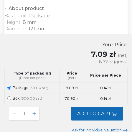
About product
Basic unit:
Package
Height:
8 mm
Diameter:
121 mm
Your Price:
7.09 zł
(net)
8.72 zł
(gross)
Type of packaging
Price
Price per Piece
(Piece per pack)
(net)
Package
(50.00 szt)
7.09
zł
0.14
zł
Box
(500.00 szt)
70.90
zł
0.14
zł
ADD TO CART
Ask for individual valuation