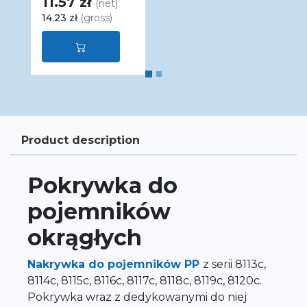
11.57 zł
(net)
14.23 zł
(gross)
Product description
Pokrywka do
pojemników
okrągłych
Nakrywka do pojemników PP
z serii 8113c,
8114c, 8115c, 8116c, 8117c, 8118c, 8119c, 8120c.
Pokrywka wraz z dedykowanymi do niej