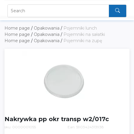
Home page
/
Opakowania
/
Pojemniki lunch
Home page
/
Opakowania
/
Pojemniki na sałatki
Home page
/
Opakowania
/
Pojemniki na zupę
Nakrywka pp okr transp w2/017c
sku: 0000001055
Ean: 5903424313938