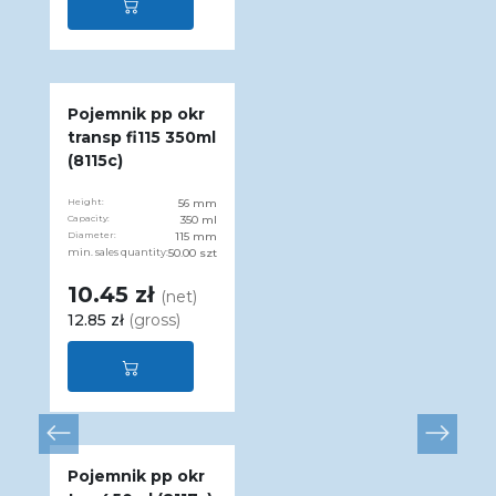
Pojemnik pp okr
transp fi115 350ml
(8115c)
Height:
56 mm
Capacity:
350 ml
Diameter:
115 mm
min. sales quantity:
50.00 szt
10.45 zł
(net)
12.85 zł
(gross)
Pojemnik pp okr