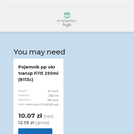
Availability:
high
You may need
Pojemnik pp okr
transp fi115 250ml
(8113c)
Height:
42 mm
Capacity:
250 ml
Diameter:
115 mm
min. sales quantity:
50.00 szt
10.07 zł
(net)
12.39 zł
(gross)