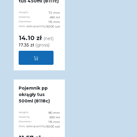
tus 450ml (8117c)
Height:
72 mm
Capacity:
450 ml
Diameter:
115 mm
min. sales quantity:
50.00 szt
14.10 zł
(net)
17.35 zł
(gross)
Pojemnik pp
okrągły tus
500ml (8118c)
Height:
80 mm
Capacity:
500 ml
Diameter:
115 mm
min. sales quantity:
50.00 szt