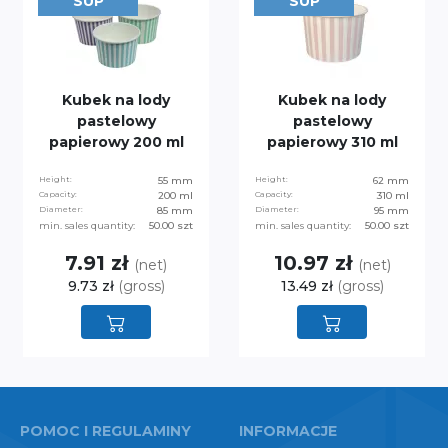
SUP
SUP
Kubek na lody
Kubek na lody
pastelowy
pastelowy
papierowy 200 ml
papierowy 310 ml
Height:
55 mm
Height:
62 mm
Capacity:
200 ml
Capacity:
310 ml
Diameter:
85 mm
Diameter:
95 mm
min. sales quantity:
50.00 szt
min. sales quantity:
50.00 szt
7.91 zł
10.97 zł
(net)
(net)
9.73 zł
(gross)
13.49 zł
(gross)
POMOC I REGULAMINY
INFORMACJE