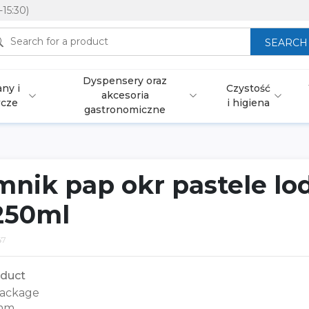
-15:30)
SEARCH
Dyspensery oraz
ny i
Czystość
akcesoria
wcze
i higiena
gastronomiczne
mnik pap okr pastele lo
 250ml
47
duct
ackage
mm