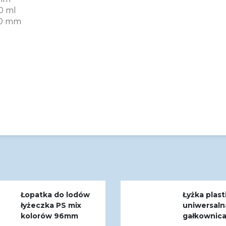
0 ml
0 mm
Łopatka do lodów
Łyżka plas
łyżeczka PS mix
uniwersaln
kolorów 96mm
gałkownica