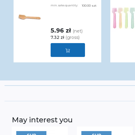
min. sales quantity:
100.00 szt
5.96 zł
(net)
7.32 zł
(gross)
May interest you