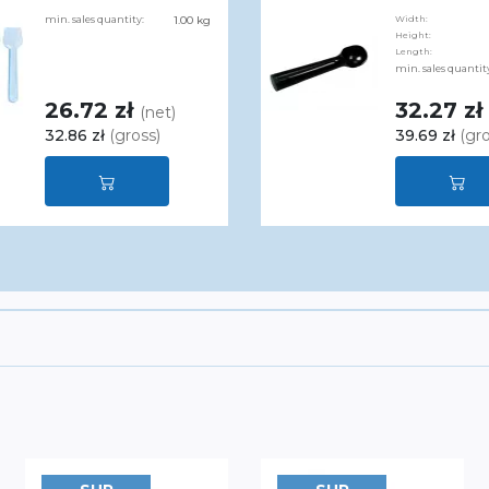
min. sales quantity:
1.00 kg
Width:
Height:
Length:
min. sales quantit
26.72 zł
32.27 zł
(net)
32.86 zł
(gross)
39.69 zł
(gro