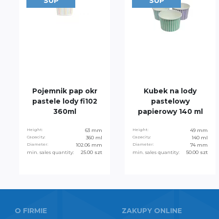
SUP
SUP
Pojemnik pap okr
Kubek na lody
pastele lody fi102
pastelowy
360ml
papierowy 140 ml
Height:
63 mm
Height:
49 mm
Capacity:
360 ml
Capacity:
140 ml
Diameter:
102.06 mm
Diameter:
74 mm
min. sales quantity:
25.00 szt
min. sales quantity:
50.00 szt
O FIRMIE
ZAKUPY ONLINE