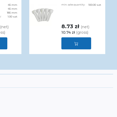
45 mm
min. sales quantity:
100.00 szt
45 mm
185 mm
y:
1.00 szt
8.73 zł
(net)
(net)
ss)
10.74 zł
(gross)