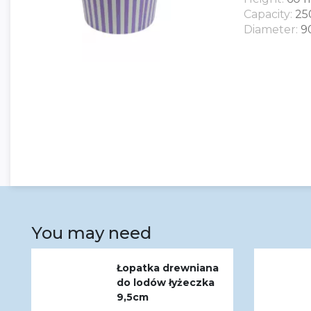
Capacity:
25
Diameter:
9
You may need
Łopatka drewniana
do lodów łyżeczka
9,5cm