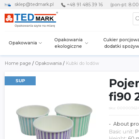
sklep@tedmark.pl
+48 91 485 39 16
(pon-pt: 8:00
Opakowania
Cukier porcjowa
Opakowania
ekologiczne
dodatki spoży
Home page
/
Opakowania
/
Kubki do lodów
Poje
SUP
fi90
sku: 00000362
About pro
Basic unit:
P
Height:
60 