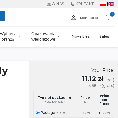
O NAS
KONTAKT
0
Login/ register
Wybierz
Opakowania
Novelties
Sales
branżę
wielorazowe
dy
Your Price:
11.12 zł
(net)
13.68 zł
(gross)
Price
Type of packaging
Price
per
(Piece per pack)
(net)
Piece
Package
(50.00 szt)
11.12
zł
0.22
zł