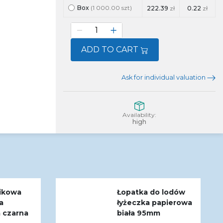
Box
(1 000.00 szt)
222.39
zł
0.22
zł
ADD TO CART
Ask for individual valuation
Availability:
high
tikowa
Łopatka do lodów
a
łyżeczka papierowa
 czarna
biała 95mm