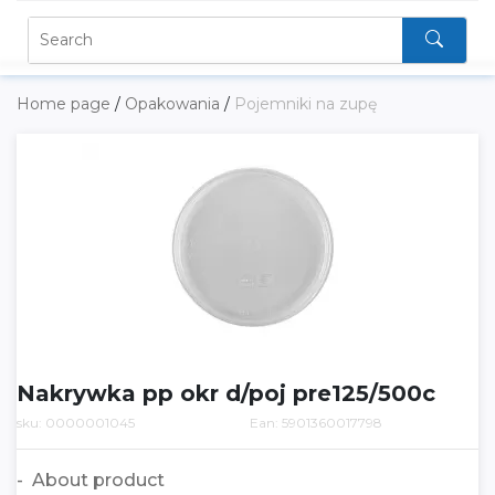
Home page
/
Opakowania
/
Pojemniki na zupę
Nakrywka pp okr d/poj pre125/500c
sku: 0000001045
Ean: 5901360017798
About product