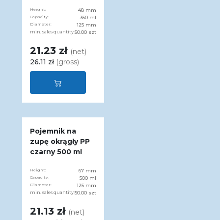
Height:
48 mm
Capacity:
350 ml
Diameter:
125 mm
min. sales quantity:
50.00 szt
21.23 zł
(net)
26.11 zł
(gross)
Pojemnik na
zupę okrągły PP
czarny 500 ml
Height:
67 mm
Capacity:
500 ml
Diameter:
125 mm
min. sales quantity:
50.00 szt
21.13 zł
(net)