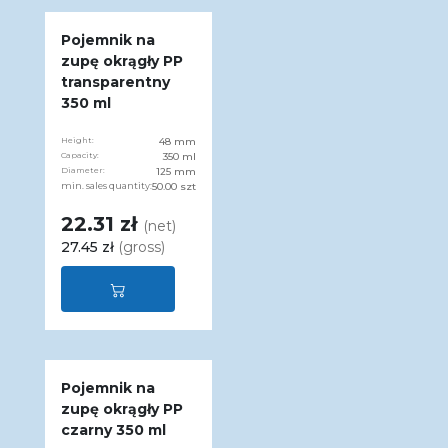
Pojemnik na
zupę okrągły PP
transparentny
350 ml
Height:
48 mm
Capacity:
350 ml
Diameter:
125 mm
min. sales quantity:
50.00 szt
22.31 zł
(net)
27.45 zł
(gross)
Pojemnik na
zupę okrągły PP
czarny 350 ml