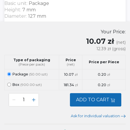
Basic unit:
Package
Height:
7 mm
Diameter:
127 mm
Your Price:
10.07 zł
(net)
12.39 zł
(gross)
Type of packaging
Price
Price per Piece
(Piece per pack)
(net)
Package
(50.00 szt)
10.07
zł
0.20
zł
Box
(900.00 szt)
181.34
zł
0.20
zł
ADD TO CART
Ask for individual valuation