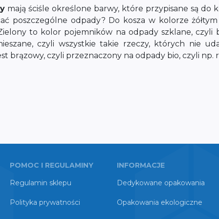
dy
mają ściśle określone barwy, które przypisane są do
ć poszczególne odpady? Do kosza w kolorze żółtym wr
Zielony to kolor pojemników na odpady szklane, czyli b
zane, czyli wszystkie takie rzeczy, których nie ud
st brązowy, czyli przeznaczony na odpady bio, czyli np.
POMOC I REGULAMINY
INFORMACJE
Regulamin sklepu
Dedykowane opakowania
Polityka prywatności
Opakowania ekologiczne