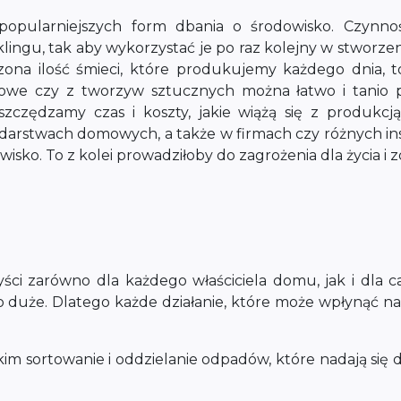
jpopularniejszych form dbania o środowisko. Czyn
ingu, tak aby wykorzystać je po raz kolejny w stworze
czona ilość śmieci, które produkujemy każdego dnia,
rowe czy z tworzyw sztucznych można łatwo i tanio 
zczędzamy czas i koszty, jakie wiążą się z produkc
arstwach domowych, a także w firmach czy różnych inst
sko. To z kolei prowadziłoby do zagrożenia dla życia i 
yści zarówno dla każdego właściciela domu, jak i dla 
zo duże. Dlatego każde działanie, które może wpłynąć
im sortowanie i oddzielanie odpadów, które nadają się d