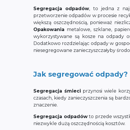
Segregacja odpadów
, to jedna z na
przetworzenie odpadów w procesie recykl
większą oszczędnością, ponieważ niezli
Opakowania
metalowe, szklane, papie
wykorzystywane są kosze na odpady os
Dodatkowo rozdzielając odpady w gospod
niesegregowane zanieczyszczałyby środowi
Jak segregować odpady?
Segregacja śmieci
przynosi wiele korz
czasach, kiedy zanieczyszczenia są bard
znaczenie.
Segregacja odpadów
to przede wszystk
niezwykle dużą oszczędnością kosztów.