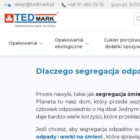
sklep@tedmark.pl
+48 91 485 39 16
(pon-pt: 8:00
Opakowania
Cukier porcjowa
Opakowania
ekologiczne
dodatki spoży
Dlaczego segregacja odp
Proste nawyki, takie jak
segregacja śmie
Planeta to nasz dom, który przede wszy
człowiek odpowiednio o nią dbał. Jedny
daje bardzo wiele korzyści, które przekład
Jeśli chcesz, aby segregacja odpadów 
odpady
i
worki na śmieci
, które sprawi