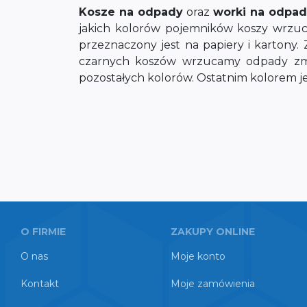
Kosze na odpady
oraz
worki na odpa
jakich kolorów pojemników koszy wrzuca
przeznaczony jest na papiery i kartony. 
czarnych koszów wrzucamy odpady zmies
pozostałych kolorów. Ostatnim kolorem je
O FIRMIE
ZAKUPY ONLINE
O nas
Moje konto
Kontakt
Moje zamówienia