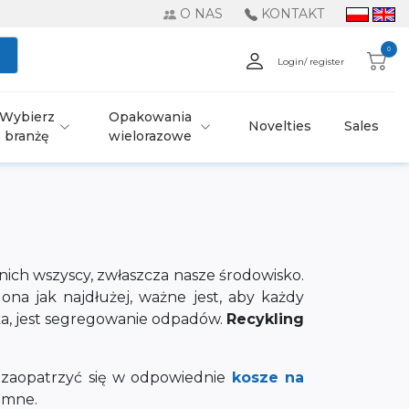
O NAS
KONTAKT
0
Login/ register
Wybierz
Opakowania
Novelties
Sales
branżę
wielorazowe
nich wszyscy, zwłaszcza nasze środowisko.
na jak najdłużej, ważne jest, aby każdy
a, jest segregowanie odpadów.
Recykling
 zaopatrzyć się w odpowiednie
kosze na
jemne.