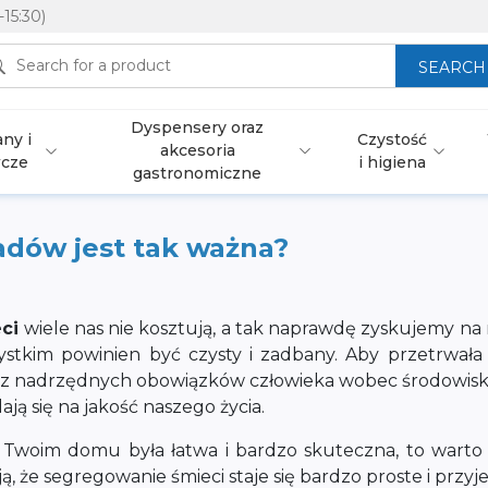
-15:30)
SEARCH
Dyspensery oraz
ny i
Czystość
akcesoria
wcze
i higiena
gastronomiczne
adów jest tak ważna?
ci
wiele nas nie kosztują, a tak naprawdę zyskujemy na 
stkim powinien być czysty i zadbany. Aby przetrwała o
m z nadrzędnych obowiązków człowieka wobec środowisk
ają się na jakość naszego życia.
w Twoim domu była łatwa i bardzo skuteczna, to warto
ają, że segregowanie śmieci staje się bardzo proste i przy